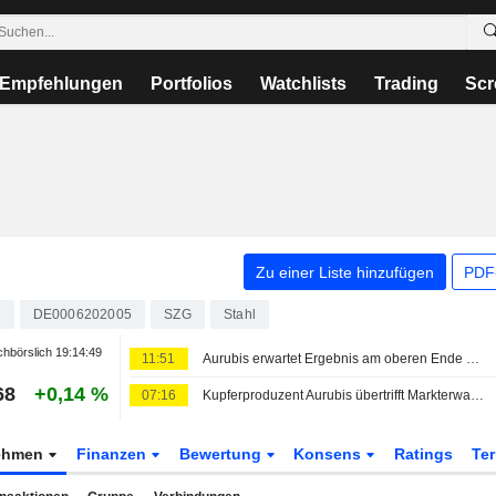
Empfehlungen
Portfolios
Watchlists
Trading
Scr
Zu einer Liste hinzufügen
PDF-
0
DE0006202005
SZG
Stahl
hbörslich
19:14:49
11:51
Aurubis erwartet Ergebnis am oberen Ende der Prognosespanne - Enttäuschung über ausbleibende Anhebung
68
+0,14 %
07:16
Kupferproduzent Aurubis übertrifft Markterwartungen beim operativen Ergebnis nach neun Monaten
ehmen
Finanzen
Bewertung
Konsens
Ratings
Te