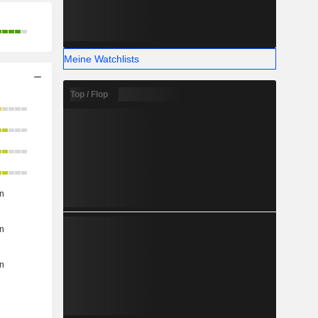
Meine Watchlists
Top / Flop
n
n
n