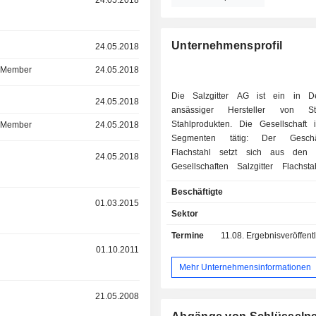
r
24.05.2018
Unternehmensprofil
r
24.05.2018
d Member
24.05.2018
Die Salzgitter AG ist ein in De
r
24.05.2018
ansässiger Hersteller von S
Stahlprodukten. Die Gesellschaft i
d Member
24.05.2018
Segmenten tätig: Der Geschäf
Flachstahl setzt sich aus den o
r
24.05.2018
Gesellschaften Salzgitter Flachs
Salzgitter Bauelemente GmbH, S
Beschäftigte
Europlatinen GmbH und Sa
r
01.03.2015
Mannesmann Stahlservice GmbH
Sektor
und produziert Bandstahl in einer V
Termine
11.08.
Ergebnisveröffentlichun
metallurgischen Zusammensetz
r
01.10.2011
Abmessungen. Das S
Grobblech/Profilstahl umfasst die I
Mehr Unternehmensinformationen
Grobblech GmbH, die Salzgitter 
Grobblech, die Peiner Traeger Gm
r
21.05.2008
HSP Hoesch Spundwand und Profil