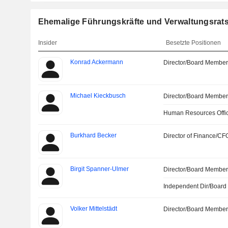
Ehemalige Führungskräfte und Verwaltungsratsm
Insider
Besetzte Positionen
Konrad Ackermann
Director/Board Membe
Michael Kieckbusch
Director/Board Membe
Human Resources Offi
Burkhard Becker
Director of Finance/CF
Birgit Spanner-Ulmer
Director/Board Membe
Independent Dir/Boar
Volker Mittelstädt
Director/Board Membe