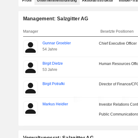
Profil
Unternehmensführung
Aktionärsstruktur
Insider-Tr
Management: Salzgitter AG
Manager
Besetzte Positionen
Gunnar Groebler
Chief Executive Officer
54 Jahre
Birgit Dietze
Human Resources Offi
53 Jahre
Birgit Potrafki
Director of Finance/CF
Markus Heidler
Investor Relations Cont
Public Communications
Verwaltungsrat: Salzgitter AG