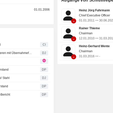
Abgänge von Schlüsselp
bietet verschiedene Roheisen-, 
Stahlprodukte an. Das Segment M
r
01.01.2006
Heinz Jörg Fuhrmann
bietet Stahlrohre an und ist
Chief Executive Officer
Mannesmannroehren-Werke GmbH t
-
01.01.2011
30.06.20
Segment Handel ist über die S
Mannesmann Handel GmbH und die 
Rainer Thieme
Eisen und Stahl GmbH im Ha
Chairman
Stahlprodukten tätig. Das Segment T
-
12.01.2010
31.03.20
bietet Produkte und Dienstleist
t
CI
Heinz-Gerhard Wente
Hersteller von Maschinen und Anlag
Chairman
Abfüllung und Verpackung von Geträ
XETRA-SCHLUSS/Gut behauptet - Köckner & Co haussieren mit Übernahmefantasie
DJ
-
31.03.2016
-
rstand
DP
V Stahl
DJ
rstand
DP
Bericht
DP