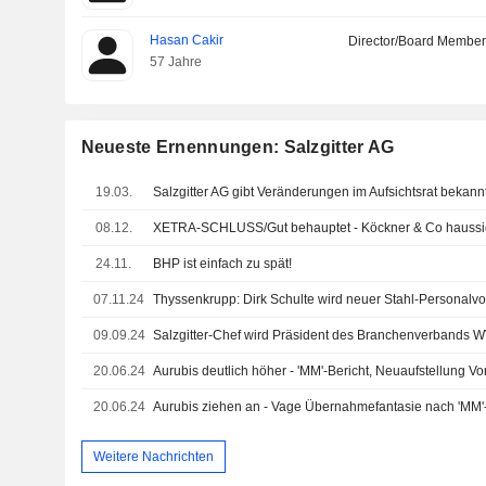
Hasan Cakir
Director/Board Membe
57 Jahre
Neueste Ernennungen: Salzgitter AG
19.03.
Salzgitter AG gibt Veränderungen im Aufsichtsrat bekann
08.12.
24.11.
BHP ist einfach zu spät!
07.11.24
Thyssenkrupp: Dirk Schulte wird neuer Stahl-Personalvo
09.09.24
Salzgitter-Chef wird Präsident des Branchenverbands W
20.06.24
Aurubis deutlich höher - 'MM'-Bericht, Neuaufstellung Vo
20.06.24
Aurubis ziehen an - Vage Übernahmefantasie nach 'MM'-
Weitere Nachrichten