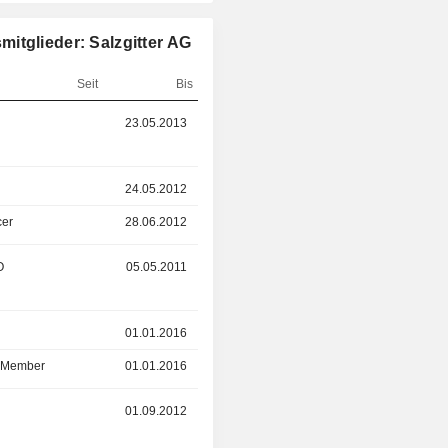
itglieder: Salzgitter AG
Seit
Bis
r
23.05.2013
31.03.2026
r
24.05.2012
28.06.2012
cer
28.06.2012
31.12.2024
O
05.05.2011
31.03.2024
r
01.01.2016
25.05.2023
d Member
01.01.2016
25.05.2023
r
01.09.2012
25.05.2023