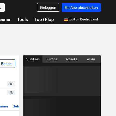
Einloggen
Ein Abo abschließen
eener
Tools
Top / Flop
Edition Deutschland
Indizes
Europa
Amerika
Asien
Bericht
RE
RE
rmine
Sektor
Derivate
ETFs