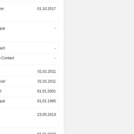
cer
01.10.2017
01.12.2022
ipal
-
31.03.2022
act
-
-
 Contact
-
13.12.2021
01.01.2011
30.06.2021
icer
01.01.2011
16.04.2013
O
01.01.2001
01.01.2011
ipal
01.01.1995
01.01.2001
r
23.05.2013
03.05.2020