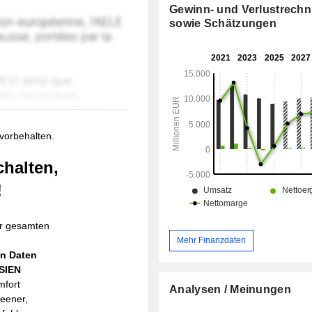
Gewinn- und Verlustrech
sowie Schätzungen
 vorbehalten.
chalten,
!
r gesamten
Mehr Finanzdaten
en Daten
ASIEN
mfort
Analysen / Meinungen
reener,