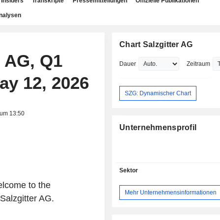
Insiders
Transkripte
Pressemitteilungen
Offizielle Publikationen
nalysen
Chart Salzgitter AG
r AG, Q1
Dauer
Zeitraum
ay 12, 2026
SZG: Dynamischer Chart
 um 13:50
Unternehmensprofil
Sektor
elcome to the
Mehr Unternehmensinformationen
 Salzgitter AG.