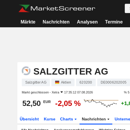
Märkte
Nachrichten
Analysen
Termine
SALZGITTER AG
Salzgitter AG
Aktien
620200
DE0006202005
Markt geschlossen -
Xetra
17:35:12 07.08.2026
% 5
52,50
-2,05 %
EUR
+1,
Übersicht
Kurse
Charts
Nachrichten
Untern