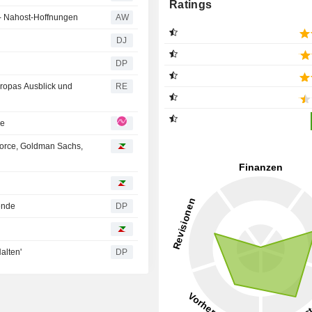
Ratings
e - Nahost-Hoffnungen
AW
DJ
DP
ropas Ausblick und
RE
ce
force, Goldman Sachs,
ende
DP
alten'
DP