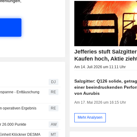
pfehlungen,
Jefferies stuft Salzgitter
Kaufen hoch, Aktie zieh
Am 14. Juli 2026 um 11:11 Uhr
Salzgitter: Q126 solide, getr
DJ
einer beeindruckenden Perfo
espanne - Enttäuschung
RE
von Aurubis
Am 17. Mai 2026 um 16:15 Uhr
im operativen Ergebnis
RE
Mehr Analysen
er 26.000 Punkte
AW
r Einheit Klöckner DESMA
MT