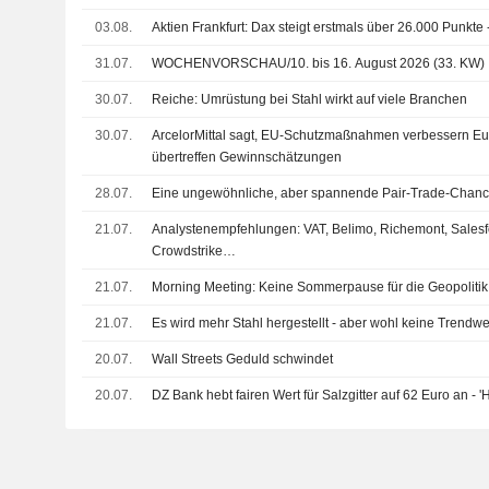
03.08.
Aktien Frankfurt: Dax steigt erstmals über 26.000 Punkt
31.07.
WOCHENVORSCHAU/10. bis 16. August 2026 (33. KW)
30.07.
Reiche: Umrüstung bei Stahl wirkt auf viele Branchen
30.07.
ArcelorMittal sagt, EU-Schutzmaßnahmen verbessern Eu
übertreffen Gewinnschätzungen
28.07.
Eine ungewöhnliche, aber spannende Pair-Trade-Chan
21.07.
Analystenempfehlungen: VAT, Belimo, Richemont, Sales
Crowdstrike…
21.07.
Morning Meeting: Keine Sommerpause für die Geopolitik
21.07.
Es wird mehr Stahl hergestellt - aber wohl keine Trendw
20.07.
Wall Streets Geduld schwindet
20.07.
DZ Bank hebt fairen Wert für Salzgitter auf 62 Euro an - 'H