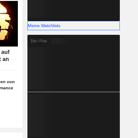
Meine Watchlists
Top / Flop
 auf
t an
agen von
rmance