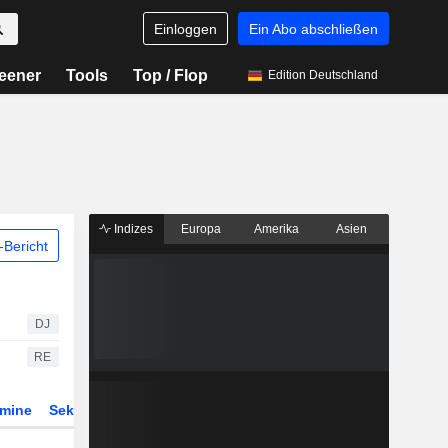
Einloggen
Ein Abo abschließen
eener
Tools
Top / Flop
Edition Deutschland
Indizes
Europa
Amerika
Asien
Bericht
DJ
RE
rmine
Sektor
Derivate
ETFs