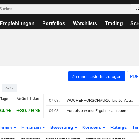
Empfehlungen
Portfolios
Watchlists
Trading
Scr
Zu einer Liste hinzufügen
PDF-
SZG
 Tage
Veränd. 1. Jan.
07.08.
WOCHENVORSCHAU/10. bis 16. August 2026 (33. KW)
84 %
+30,79 %
06.08.
Aurubis erwartet Ergebnis am oberen Ende der Prognosespanne - Enttäuschung über ausbleibende Anhebung
ehmen
Finanzen
Bewertung
Konsens
Ratings
Te