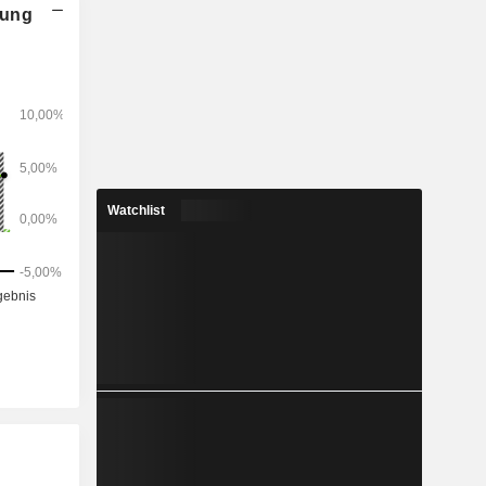
nung
Watchlist