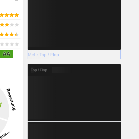
AA
Mehr Top / Flop
Top / Flop