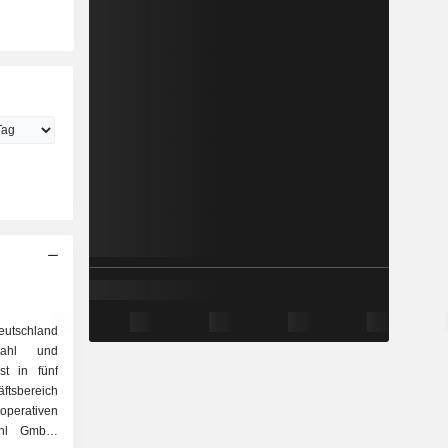
utschland
tahl und
st in fünf
tsbereich
perativen
tahl GmbH,