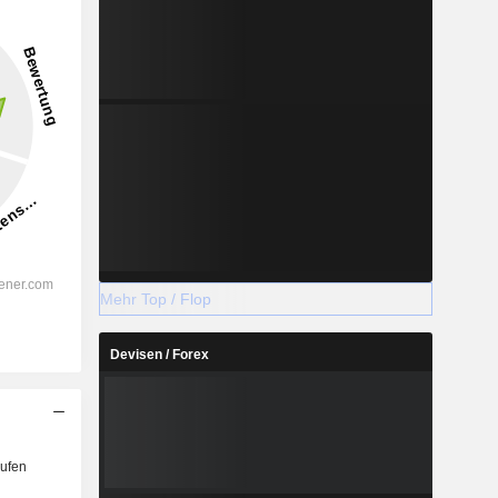
Mehr Top / Flop
Devisen / Forex
ufen