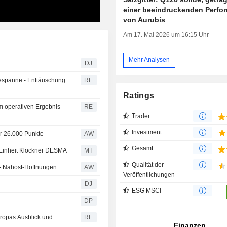
einer beeindruckenden Perfo
von Aurubis
Am 17. Mai 2026 um 16:15 Uhr
Mehr Analysen
DJ
espanne - Enttäuschung
RE
Ratings
im operativen Ergebnis
RE
Trader
Investment
er 26.000 Punkte
AW
Gesamt
r Einheit Klöckner DESMA
MT
Qualität der
e - Nahost-Hoffnungen
AW
Veröffentlichungen
DJ
ESG MSCI
DP
ropas Ausblick und
RE