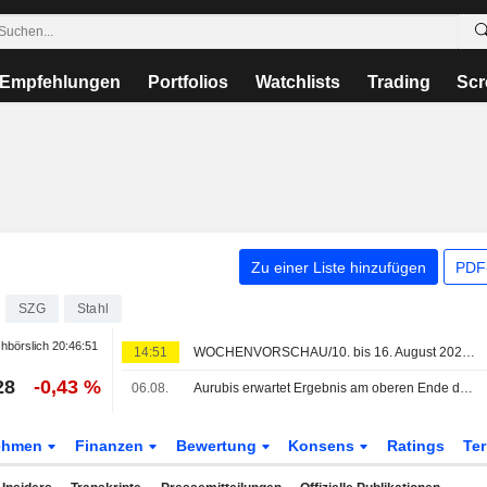
Empfehlungen
Portfolios
Watchlists
Trading
Scr
Zu einer Liste hinzufügen
PDF-
SZG
Stahl
hbörslich
20:46:51
14:51
WOCHENVORSCHAU/10. bis 16. August 2026 (33. KW)
28
-0,43 %
06.08.
Aurubis erwartet Ergebnis am oberen Ende der Prognosespanne - Enttäuschung über ausbleibende Anhebung
ehmen
Finanzen
Bewertung
Konsens
Ratings
Te