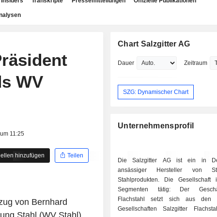
Insiders
Transkripte
Pressemitteilungen
Offizielle Publikationen
nalysen
Chart Salzgitter AG
Präsident
Dauer
Zeitraum
ds WV
SZG: Dynamischer Chart
Unternehmensprofil
 um 11:25
ellen hinzufügen
Teilen
Die Salzgitter AG ist ein in De
ansässiger Hersteller von S
Stahlprodukten. Die Gesellschaft i
Segmenten tätig: Der Geschäf
Flachstahl setzt sich aus den o
ug von Bernhard
Gesellschaften Salzgitter Flachs
gung Stahl (WV Stahl)