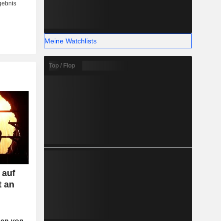
Meine Watchlists
Top / Flop
 auf
t an
agen von