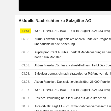
Aktuelle Nachrichten zu Salzgitter AG
14:51
WOCHENVORSCHAU/10. bis 16. August 2026 (33. KW)
06.08.
Aurubis erwartet Ergebnis am oberen Ende der Prognos
über ausbleibende Anhebung
06.08.
Kupferproduzent Aurubis übertrifft Markterwartungen be
nach neun Monaten
03.08.
Aktien Frankfurt Schluss: Nahost-Hoffnung treibt Dax üb
03.08.
Salzgitter trennt sich nach strategischer Prüfung von de
03.08.
Aktien Frankfurt: Dax steigt erstmals über 26.000 Punkt
31.07.
WOCHENVORSCHAU/10. bis 16. August 2026 (33. KW)
30.07.
Reiche: Umrüstung bei Stahl wirkt auf viele Branchen
30.07.
ArcelorMittal sagt, EU-Schutzmaßnahmen verbessern Eu