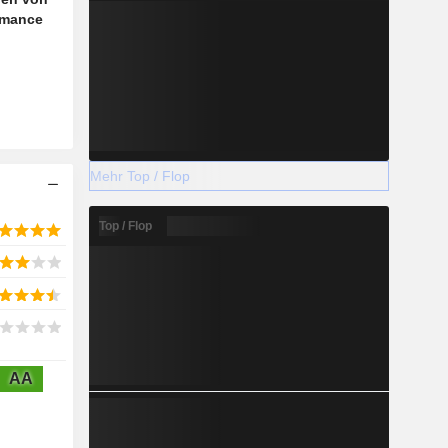
rmance
Mehr Top / Flop
Top / Flop
AA