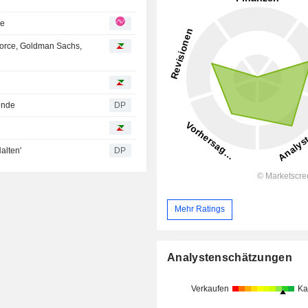
ce
force, Goldman Sachs,
ende
DP
alten'
DP
Mehr Ratings
Analystenschätzungen
Verkaufen
Ka