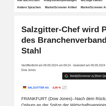
Alle Nachrichten
Analystenempfehlungen
Wichtige Fakten
Andere Sprachen
MarketScreener Artikel
MarketScreener A
Salzgitter-Chef wird 
des Branchenverban
Stahl
Veröffentlicht am 09.09.2024 um 09:24 - Geändert am 09.09.2024
Dow Jones
MarketScreener zu Ihren Qu
SALZGITTER AG
-2,05 %
FRANKFURT (Dow Jones)--Nach dem Rückz
Osburg an der Spitze der Wirtschaftsvereini