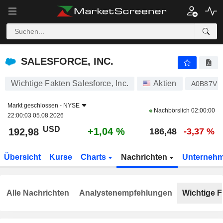
SALESFORCE, INC.
192,98
$
+1,04 %
SALESFORCE, INC.
Wichtige Fakten Salesforce, Inc.
Aktien
A0B87V
Markt geschlossen -
NYSE
Nachbörslich
02:00:00
22:00:03 05.08.2026
USD
+1,04 %
192,98
186,48
-3,37 %
Übersicht
Kurse
Charts
Nachrichten
Unterneh
Alle Nachrichten
Analystenempfehlungen
Wichtige F