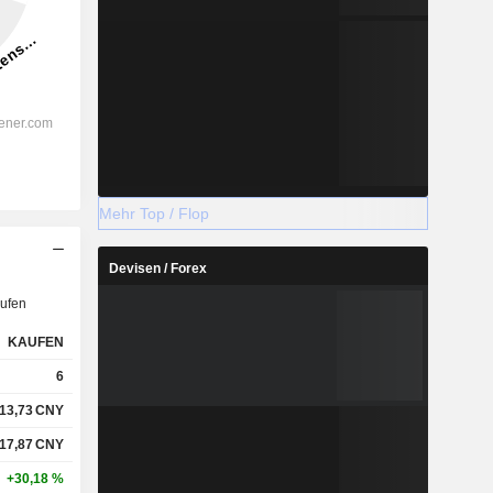
Mehr Top / Flop
Devisen / Forex
ufen
KAUFEN
6
13,73
CNY
17,87
CNY
+30,18 %