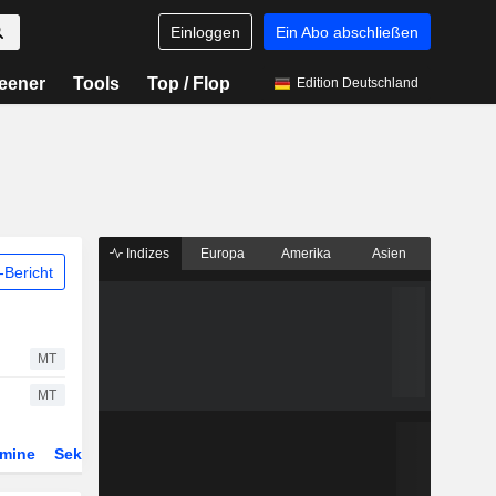
Einloggen
Ein Abo abschließen
eener
Tools
Top / Flop
Edition Deutschland
Indizes
Europa
Amerika
Asien
Bericht
MT
MT
rmine
Sektor
ETFs