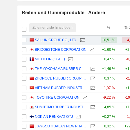
Reifen und Gummiprodukte - Andere
Zu einer Liste hinzufügen
%
% 
SAILUN GROUP CO., LTD.
+0,51 %
-4
BRIDGESTONE CORPORATION
+1,60 %
+2
MICHELIN (CGDE)
+0,47 %
-0
THE YOKOHAMA RUBBER COMPANY, LIMITED
+1,49 %
+1
ZHONGCE RUBBER GROUP CO., LTD.
+0,37 %
-2
VIETNAM RUBBER INDUSTRY GROUP -
-1,07 %
+1
TOYO TIRE CORPORATION
-9,22 %
-1
SUMITOMO RUBBER INDUSTRIES, LTD.
+4,85 %
+7
NOKIAN RENKAAT OYJ
+0,27 %
-1
JIANGSU HUALAN NEW PHARMACEUTICAL MATERIAL CO.,LTD.
+8,32 %
+29