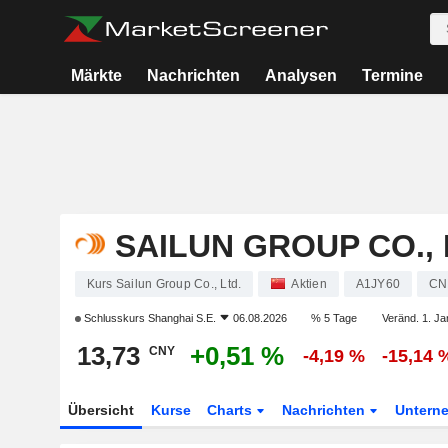
Märkte
Nachrichten
Analysen
Termine
SAILUN GROUP CO., 
Kurs Sailun Group Co., Ltd.
Aktien
A1JY60
CN
Schlusskurs
Shanghai S.E.
06.08.2026
% 5 Tage
Veränd. 1. Ja
13,73
+0,51 %
CNY
-4,19 %
-15,14 
Übersicht
Kurse
Charts
Nachrichten
Untern