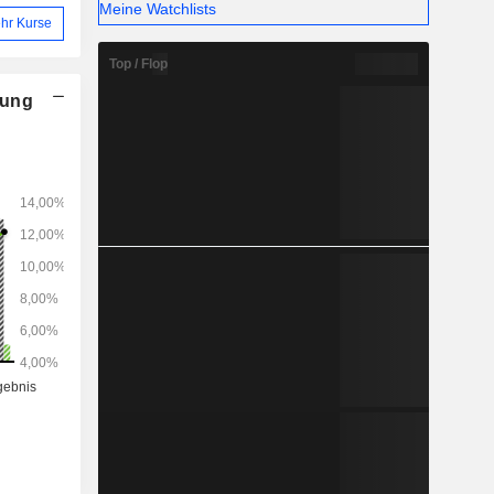
Meine Watchlists
hr Kurse
Top / Flop
nung