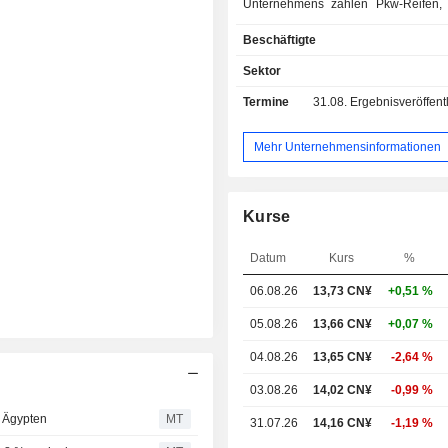
Unternehmens zählen Pkw-Reifen, 
leichte Nutzfahrzeuge und Geländew
Beschäftigte
und Busreifen, Reifen für Baumasch
Produkte aus dem Reifenrecyc
Sektor
Produktangebot des Unternehmen
Termine
31.08.
Ergebnisveröffentlichun
zudem Halbstahl-Radialreifen, V
Radialreifen und Offroad-Reifen. Zu
des Unternehmens gehören
Mehr Unternehmensinformationen
Blackhawk und MAXAM. Das Unt
vertreibt seine Produkte sowoh
heimischen Markt als auch auf aus
Kurse
Märkten.
Datum
Kurs
%
06.08.26
13,73 CN¥
+0,51 %
05.08.26
13,66 CN¥
+0,07 %
04.08.26
13,65 CN¥
-2,64 %
03.08.26
14,02 CN¥
-0,99 %
n Ägypten
MT
31.07.26
14,16 CN¥
-1,19 %