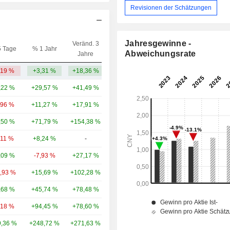
Revisionen der Schätzungen
Jahresgewinne -
Veränd. 3
5 Tage
% 1 Jahr
Kap.($)
Abweichungsrate
Jahre
,19 %
+3,31 %
+18,36 %
6,38 Mrd.
,22 %
+29,57 %
+41,49 %
31,08 Mrd.
,96 %
+11,27 %
+17,91 %
26,61 Mrd.
,50 %
+71,79 %
+154,38 %
7,55 Mrd.
,11 %
+8,24 %
-
6,34 Mrd.
,09 %
-7,93 %
+27,17 %
4,29 Mrd.
0,93 %
+15,69 %
+102,28 %
4,05 Mrd.
,68 %
+45,74 %
+78,48 %
3,7 Mrd.
,18 %
+94,45 %
+78,60 %
2,39 Mrd.
,36 %
+248,72 %
+271,63 %
2,08 Mrd.