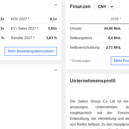
Finanzen
,3x
KGV 2027 *
8,1x
2026 *
03x
EV / Sales 2027 *
0,85x
Umsatz
44,46 Mrd.
7 %
Rendite 2027 *
3,83 %
Nettoergebnis
4,4 Mrd.
Nettoverschuldung
2,71 Mrd.
Mehr Bewertungskennzahlen
Mehr Fin
* Schätzungen
Unternehmensprofil
Die Sailun Group Co Ltd ist ein
ansässiges Unternehmen, 
hauptsächlich mit der Forsc
Entwicklung, der Herstellung und de
von Reifen befasst. Zu den Hauptpro