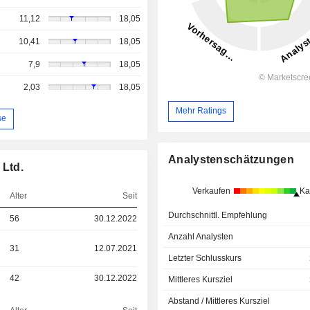
11,12
18,05
10,41
18,05
7,9
18,05
2,03
18,05
Mehr Ratings
se
Analystenschätzungen
 Ltd.
Verkaufen
Ka
Alter
Seit
Durchschnittl. Empfehlung
56
30.12.2022
Anzahl Analysten
31
12.07.2021
Letzter Schlusskurs
42
30.12.2022
Mittleres Kursziel
Abstand / Mittleres Kursziel