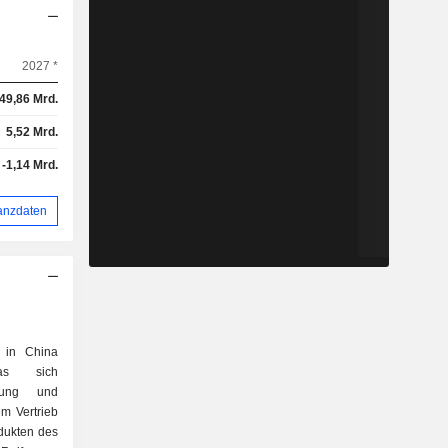
2027 *
49,86 Mrd.
5,52 Mrd.
-1,14 Mrd.
anzdaten
 in China
das sich
hung und
m Vertrieb
dukten des