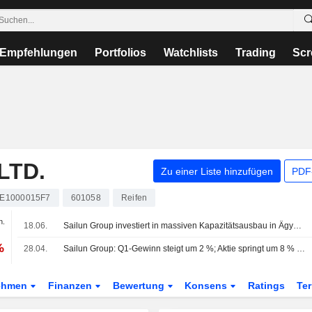
Empfehlungen
Portfolios
Watchlists
Trading
Scr
LTD.
Zu einer Liste hinzufügen
PDF-
E1000015F7
601058
Reifen
n.
18.06.
Sailun Group investiert in massiven Kapazitätsausbau in Ägypten
%
28.04.
Sailun Group: Q1-Gewinn steigt um 2 %; Aktie springt um 8 % nach oben
ehmen
Finanzen
Bewertung
Konsens
Ratings
Te