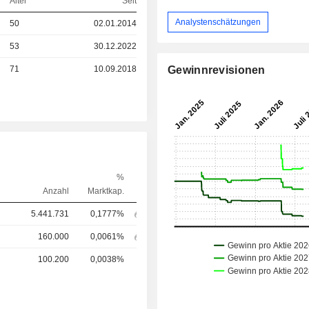
Alter
Seit
Analystenschätzungen
50
02.01.2014
53
30.12.2022
71
10.09.2018
Gewinnrevisionen
%
Anzahl
Marktkap.
5.441.731
0,1777%
160.000
0,0061%
100.200
0,0038%