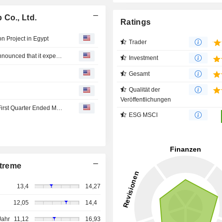
 Co., Ltd.
Ratings
n Project in Egypt
Trader
Sailun International Holding (Hong Kong) Co., Limited announced that it expects to receive $691.11 million in funding from Sailun Group Co., Ltd.
Investment
Gesamt
Qualität der
Veröffentlichungen
Sailun Group Co., Ltd. Reports Earnings Results for the First Quarter Ended March 31, 2026
ESG MSCI
treme
13,4
14,27
12,05
14,4
Jahr
11,12
16,93