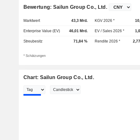
Bewertung: Sailun Group Co., Ltd.
Marktwert
43,3 Mrd.
KGV 2026 *
10
Enterprise Value (EV)
46,01 Mrd.
EV / Sales 2026 *
1,
Streubesitz
71,84 %
Rendite 2026 *
2,7
* Schätzungen
Chart: Sailun Group Co., Ltd.