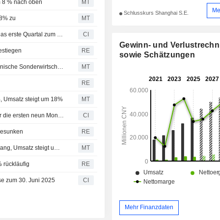
um 8 % nach oben
MT
Me
Schlusskurs Shanghai S.E.
 8% zu
MT
Sailun Group Co., Ltd. veröffentlicht Ergebniszahlen für das erste Quartal zum 31. März 2026
CI
Gewinn- und Verlustrech
estiegen
RE
sowie Schätzungen
Sailun investiert 152 Millionen US-Dollar in kambodschanische Sonderwirtschaftszone
MT
RE
%, Umsatz steigt um 18%
MT
Sailun Group Co., Ltd. veroffentlicht Finanzergebnisse für die ersten neun Monate bis zum 30. September 2025
CI
 gesunken
RE
Sailun verzeichnet im ersten Halbjahr 15% Gewinnrückgang, Umsatz steigt um 16%; Aktie legt um 6% zu
MT
 rückläufig
RE
sse zum 30. Juni 2025
CI
Mehr Finanzdaten