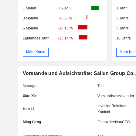
1 Monat
+6,02 %
1 Jahr
3 Monate
-0,36 %
3 Jahre
6 Monate
-16,13 %
5 Jahre
Laufendes Jahr
-15,14 %
10 Jahre
Mehr Kurse
Mehr Kur
Vorstände und Aufsichtsräte: Sailun Group Co.,
Manager
Titel
Xiao Xie
Vorstandsvorsitzender
Investor Relations
Hao Li
Kontakt
Ming Geng
Finanzdirektor/CFO