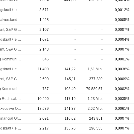
Chief Financial Officer (CFO)
7.304
441,88
693.752
0,0024%
Führungskraft / leitender Angestellter
3.571
-
-
0,0012%
alvorstand
1.428
-
-
0,0005%
President, S&P Global Mobility
2.107
-
-
0,0007%
Führungskraft / leitender Angestellter
1.071
-
-
0,0004%
President, S&P Global Ratings
2.143
-
-
0,0007%
Leitung Kommunikation
346
-
-
0,0001%
Führungskraft / leitender Angestellter
11.400
141,22
1,61 Mio.
0,0038%
President, S&P Global Ratings
2.600
145,11
377.280
0,0009%
Leitung Kommunikation
737
108,40
79.889,57
0,0002%
Leitung Rechtsabteilung
10.490
117,19
1,23 Mio.
0,0035%
Chief Executive Officer (CEO)
18.539
141,37
2,62 Mio.
0,0061%
Chief Financial Officer (CFO)
2.091
116,62
243.851
0,0007%
Führungskraft / leitender Angestellter
2.217
133,76
296.553
0,0007%