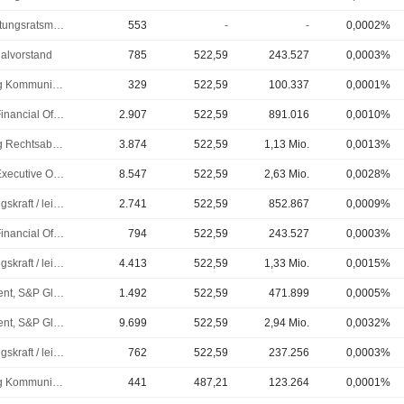
Verwaltungsratsmitglied
553
-
-
0,0002%
alvorstand
785
522,59
243.527
0,0003%
Leitung Kommunikation
329
522,59
100.337
0,0001%
Chief Financial Officer (CFO)
2.907
522,59
891.016
0,0010%
Leitung Rechtsabteilung
3.874
522,59
1,13 Mio.
0,0013%
Chief Executive Officer (CEO)
8.547
522,59
2,63 Mio.
0,0028%
Führungskraft / leitender Angestellter
2.741
522,59
852.867
0,0009%
Chief Financial Officer (CFO)
794
522,59
243.527
0,0003%
Führungskraft / leitender Angestellter
4.413
522,59
1,33 Mio.
0,0015%
President, S&P Global Ratings
1.492
522,59
471.899
0,0005%
President, S&P Global Mobility
9.699
522,59
2,94 Mio.
0,0032%
Führungskraft / leitender Angestellter
762
522,59
237.256
0,0003%
Leitung Kommunikation
441
487,21
123.264
0,0001%