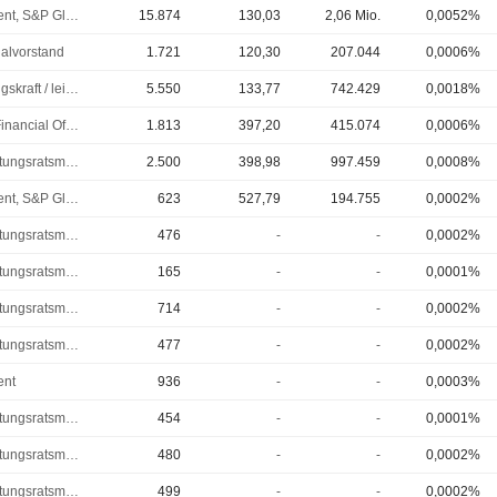
President, S&P Global Mobility
15.874
130,03
2,06 Mio.
0,0052%
alvorstand
1.721
120,30
207.044
0,0006%
Führungskraft / leitender Angestellter
5.550
133,77
742.429
0,0018%
Chief Financial Officer (CFO)
1.813
397,20
415.074
0,0006%
Verwaltungsratsmitglied
2.500
398,98
997.459
0,0008%
President, S&P Global Mobility
623
527,79
194.755
0,0002%
Verwaltungsratsmitglied
476
-
-
0,0002%
Verwaltungsratsmitglied
165
-
-
0,0001%
Verwaltungsratsmitglied
714
-
-
0,0002%
Verwaltungsratsmitglied
477
-
-
0,0002%
ent
936
-
-
0,0003%
Verwaltungsratsmitglied
454
-
-
0,0001%
Verwaltungsratsmitglied
480
-
-
0,0002%
Verwaltungsratsmitglied
499
-
-
0,0002%