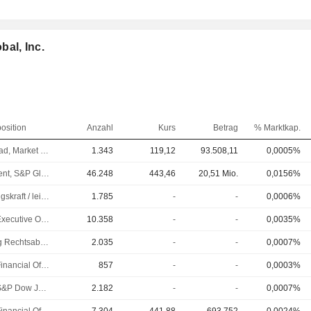
al, Inc.
osition
Anzahl
Kurs
Betrag
% Marktkap.
Co-Head, Market Intelligence
1.343
119,12
93.508,11
0,0005%
President, S&P Global Mobility
46.248
443,46
20,51 Mio.
0,0156%
Führungskraft / leitender Angestellter
1.785
-
-
0,0006%
Chief Executive Officer (CEO)
10.358
-
-
0,0035%
Leitung Rechtsabteilung
2.035
-
-
0,0007%
Chief Financial Officer (CFO)
857
-
-
0,0003%
CEO, S&P Dow Jones Indices
2.182
-
-
0,0007%