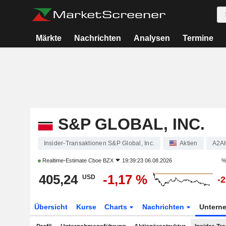
Märkte
Nachrichten
Analysen
Termine
S&P GLOBAL, INC.
Insider-Transaktionen S&P Global, Inc.
Aktien
A2A
Realtime-Estimate
Cboe BZX
19:39:23 06.08.2026
%
405,24
-1,17 %
USD
-
Übersicht
Kurse
Charts
Nachrichten
Untern