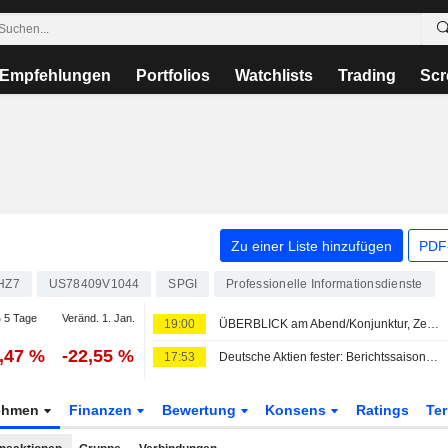
Empfehlungen
Portfolios
Watchlists
Trading
Scr
Zu einer Liste hinzufügen
PDF-
HZ7
US78409V1044
SPGI
Professionelle Informationsdienste
 5 Tage
Veränd. 1. Jan.
19:00
ÜBERBLICK am Abend/Konjunktur, Zentralbanken, Politik
2,47 %
-22,55 %
17:53
Deutsche Aktien fester: Berichtssaison läuft weiter
ehmen
Finanzen
Bewertung
Konsens
Ratings
Te