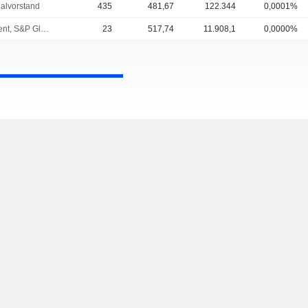
alvorstand
435
481,67
122.344
0,0001%
President, S&P Global Mobility
23
517,74
11.908,1
0,0000%