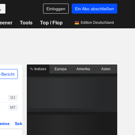
Einloggen
Ein Abo abschließen
eener
Tools
Top / Flop
Edition Deutschland
Indizes
Europa
Amerika
Asien
Bericht
DJ
MT
rmine
Sektor
Derivate
ETFs