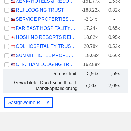
XENIA HOTELS & RESORTS, INC.
-151.77x
1.63x
RLJ LODGING TRUST
-188.22x
0.82x
SERVICE PROPERTIES TRUST
-2.14x
-
FAR EAST HOSPITALITY TRUST
17.24x
0.65x
HOSHINO RESORTS REIT, INC.
18.82x
0.95x
CDL HOSPITALITY TRUSTS
20.78x
0.52x
SUMMIT HOTEL PROPERTIES, INC.
-19.09x
0.66x
CHATHAM LODGING TRUST
-162.88x
-
Durchschnitt
-13,96x
1,59x
Gewichteter Durchschnitt nach
7,04x
2,09x
Marktkapitalisierung
Gastgewerbe-REITs