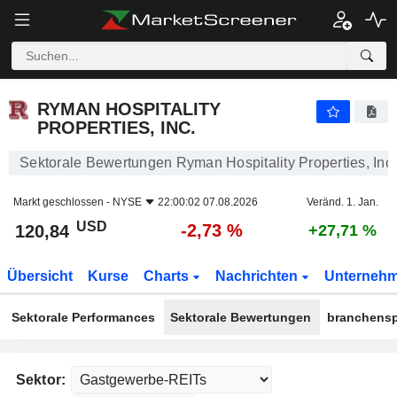
RYMAN HOSPITALITY PROPERTIES, INC.
120,84
$
-2,73 %
RYMAN HOSPITALITY
PROPERTIES, INC.
Sektorale Bewertungen Ryman Hospitality Properties, Inc.
Markt geschlossen -
NYSE
22:00:02 07.08.2026
Veränd. 1. Jan.
USD
-2,73 %
120,84
+27,71 %
Übersicht
Kurse
Charts
Nachrichten
Unterneh
Sektorale Performances
Sektorale Bewertungen
branchensp
Sektor: