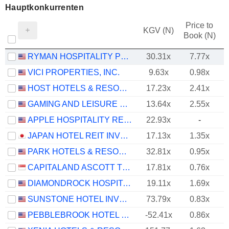
Hauptkonkurrenten
Price to
KGV (N)
Book (N)
RYMAN HOSPITALITY PROPERTIES, INC.
30.31x
7.77x
VICI PROPERTIES, INC.
9.63x
0.98x
HOST HOTELS & RESORTS, INC.
17.23x
2.41x
GAMING AND LEISURE PROPERTIES, INC.
13.64x
2.55x
APPLE HOSPITALITY REIT, INC.
22.93x
-
JAPAN HOTEL REIT INVESTMENT CORPORATION
17.13x
1.35x
PARK HOTELS & RESORTS INC.
32.81x
0.95x
CAPITALAND ASCOTT TRUST
17.81x
0.76x
DIAMONDROCK HOSPITALITY COMPANY
19.11x
1.69x
SUNSTONE HOTEL INVESTORS, INC.
73.79x
0.83x
PEBBLEBROOK HOTEL TRUST
-52.41x
0.86x