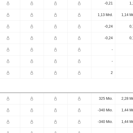
-0,21
1,
1,13 Mrd.
1,14 M
-0,24
0,
-0,24
0,
-
-
2
325 Mio.
2,28 M
-340 Mio.
1,44 M
-340 Mio.
1,44 M