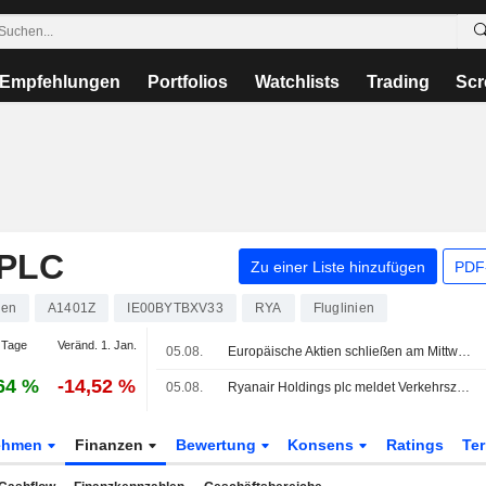
Empfehlungen
Portfolios
Watchlists
Trading
Scr
PLC
Zu einer Liste hinzufügen
PDF-
ien
A1401Z
IE00BYTBXV33
RYA
Fluglinien
 Tage
Veränd. 1. Jan.
05.08.
Europäische Aktien schließen am Mittwoch überwiegend fester - Anleger beobachten Entwicklungen im Nahen Osten
64 %
-14,52 %
05.08.
Ryanair Holdings plc meldet Verkehrszahlen für den Monat sowie seit Jahresbeginn bis Ende Juli 2026
ehmen
Finanzen
Bewertung
Konsens
Ratings
Te