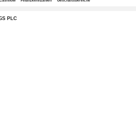
Cashflow
Finanzkennzahlen
Geschäftsbereiche
NGS PLC