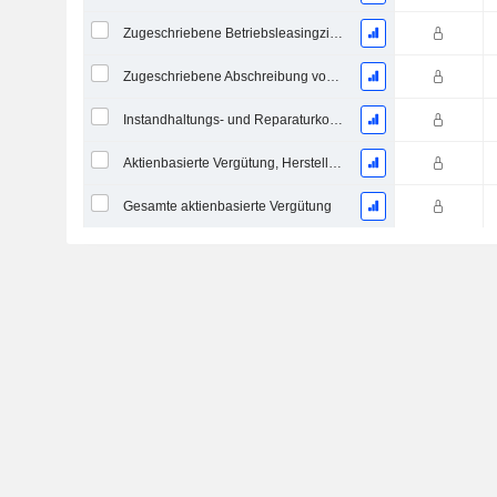
Zugeschriebene Betriebsleasingzinsaufwand
Zugeschriebene Abschreibung von Operating-Leasingverträgen
Instandhaltungs- und Reparaturkosten, Gesamt
Aktienbasierte Vergütung, Herstellungskosten der verkauften Waren (Gesamt)
Gesamte aktienbasierte Vergütung