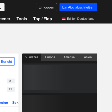
Einloggen
Ein Abo abschließen
eener
Tools
Top / Flop
Edition Deutschland
Indizes
Europa
Amerika
Asien
Bericht
MT
CI
rmine
Sektor
Derivate