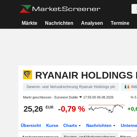
Märkte
Nachrichten
Analysen
Termine
RYANAIR HOLDINGS 
Gewinn- und Verlustrechnung Ryanair Holdings plc
Akt
Markt geschlossen -
Euronext Dublin
17:55:00 06.08.2026
% 5
25,26
-0,79 %
EUR
+0,
Übersicht
Kurse
Charts
Nachrichten
Untern