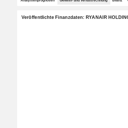
Analystenprognosen
Gewinn- und Verlustrechnung
Bilanz
Veröffentlichte Finanzdaten: RYANAIR HOLDI