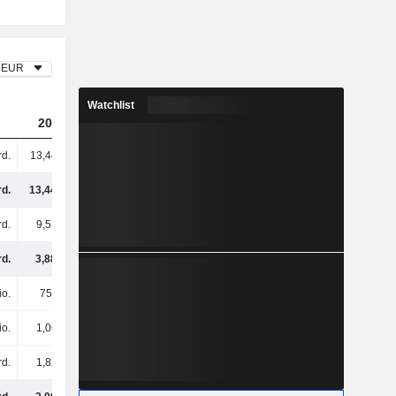
EUR
Watchlist
2024
2025
2026
rd.
13,44 Mrd.
13,95 Mrd.
15,54 Mrd.
rd.
13,44 Mrd.
13,95 Mrd.
15,54 Mrd.
rd.
9,57 Mrd.
10,3 Mrd.
10,91 Mrd.
rd.
3,88 Mrd.
3,65 Mrd.
4,64 Mrd.
io.
757 Mio.
878 Mio.
888 Mio.
io.
1,06 Mrd.
1,21 Mrd.
1,37 Mrd.
rd.
1,82 Mrd.
2,09 Mrd.
2,26 Mrd.