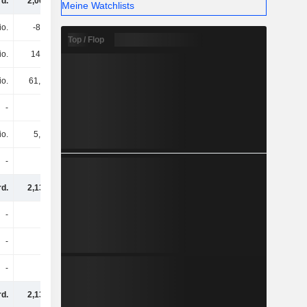
rd.
2,06 Mrd.
1,56 Mrd.
2,37 Mrd.
Meine Watchlists
io.
-83 Mio.
-66,5 Mio.
-37,8 Mio.
Top / Flop
io.
145 Mio.
290 Mio.
118 Mio.
io.
61,8 Mio.
224 Mio.
80 Mio.
-
-
-
-
io.
5,5 Mio.
2,4 Mio.
-30,9 Mio.
-
-
-
-
rd.
2,13 Mrd.
1,78 Mrd.
2,42 Mrd.
-
-
-
-
-
-
-
-
-
-
-
-
rd.
2,13 Mrd.
1,78 Mrd.
2,42 Mrd.