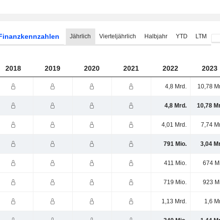
Finanzkennzahlen
Jährlich
Vierteljährlich
Halbjahr
YTD
LTM
2018
2019
2020
2021
2022
2023
4,8 Mrd.
10,78 M
4,8 Mrd.
10,78 M
4,01 Mrd.
7,74 M
791 Mio.
3,04 M
411 Mio.
674 M
719 Mio.
923 M
1,13 Mrd.
1,6 M