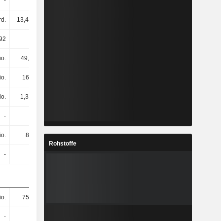
-
-
-
-
rd.
13,44 Mrd.
13,95 Mrd.
15,54 Mrd.
92
9,91
9,68
10,3
io.
49,4 Mio.
125 Mio.
224 Mio.
io.
162 Mio.
47,4 Mio.
25,4 Mio.
io.
1,33 Mrd.
1,12 Mrd.
1,51 Mrd.
-
-
-
-
io.
83 Mio.
66,5 Mio.
37,8 Mio.
Rohstoffe
-
-
-
-
io.
757 Mio.
878 Mio.
888 Mio.
-
-
-
-