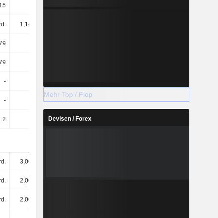
15
1,67
1,45
2,04
rd.
1,14 Mrd.
1,11 Mrd.
1,06 Mrd.
79
1,17
1,01
1,43
79
1,16
1,01
1,42
-
0,35
0,45
0,39
Mehr Top / Flop
-
10,41
27,16
20,39
Devisen / Forex
2
2
2
2
rd.
3,06 Mrd.
2,71 Mrd.
3,69 Mrd.
rd.
2,06 Mrd.
1,56 Mrd.
2,37 Mrd.
rd.
2,06 Mrd.
1,56 Mrd.
2,37 Mrd.