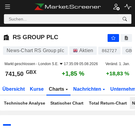
RS GROUP PLC
741,50
p
+1,85 %
RS GROUP PLC
News-Chart RS Group plc
Aktien
862727
GB0
Markt geschlossen -
London S.E.
17:35:09 05.08.2026
Veränd. 1. Jan.
GBX
+1,85 %
741,50
+18,83 %
Übersicht
Kurse
Charts
Nachrichten
Unterneh
Technische Analyse
Statischer Chart
Total Return-Chart
N