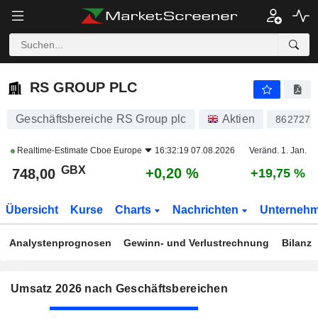
RS GROUP PLC
748,00
p
+0,20 %
RS GROUP PLC
Geschäftsbereiche RS Group plc
Aktien
862727
Realtime-Estimate
Cboe Europe
16:32:19 07.08.2026
Veränd. 1. Jan.
GBX
+0,20 %
748,00
+19,75 %
Übersicht
Kurse
Charts
Nachrichten
Unterneh
Analystenprognosen
Gewinn- und Verlustrechnung
Bilanz
Umsatz 2026 nach Geschäftsbereichen