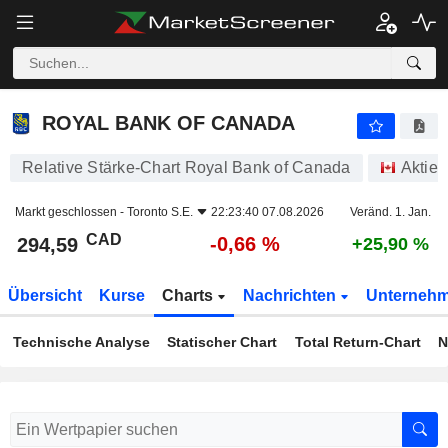
ROYAL BANK OF CANADA
294,59
$
-0,66 %
ROYAL BANK OF CANADA
Relative Stärke-Chart Royal Bank of Canada
Aktien
Markt geschlossen -
Toronto S.E.
22:23:40 07.08.2026
Veränd. 1. Jan.
CAD
-0,66 %
294,59
+25,90 %
Übersicht
Kurse
Charts
Nachrichten
Unterneh
Technische Analyse
Statischer Chart
Total Return-Chart
N