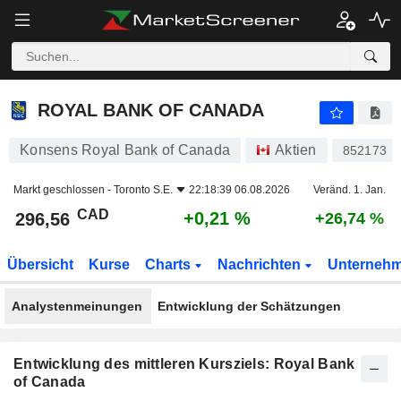
ROYAL BANK OF CANADA
296,56
$
+0,21 %
ROYAL BANK OF CANADA
Konsens Royal Bank of Canada
Aktien
852173
Markt geschlossen -
Toronto S.E.
22:18:39 06.08.2026
Veränd. 1. Jan.
CAD
+0,21 %
296,56
+26,74 %
Übersicht
Kurse
Charts
Nachrichten
Unterneh
Analystenmeinungen
Entwicklung der Schätzungen
Entwicklung des mittleren Kursziels: Royal Bank
of Canada