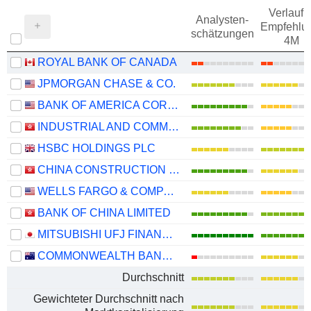
Verlauf d
Analysten-
Empfehlu
schätzungen
4M
ROYAL BANK OF CANADA
JPMORGAN CHASE & CO.
BANK OF AMERICA CORPORATION
INDUSTRIAL AND COMMERCIAL BANK OF CHINA LIMITED
HSBC HOLDINGS PLC
CHINA CONSTRUCTION BANK CORPORATION
WELLS FARGO & COMPANY
BANK OF CHINA LIMITED
MITSUBISHI UFJ FINANCIAL GROUP, INC.
COMMONWEALTH BANK OF AUSTRALIA
Durchschnitt
Gewichteter Durchschnitt nach