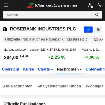
ROSEBANK INDUSTRIES PLC
364,00
p
+2,25 %
ROSEBANK INDUSTRIES PLC
Offizielle Publikationen Rosebank Industries plc
Akt
Markt geschlossen -
London S.E.
17:35:11 06.08.2026
Veränd. 1. Jan.
GBX
+2,25 %
364,00
+4,00 %
Übersicht
Kurse
Charts
Nachrichten
Unterneh
Alle Nachrichten
Analystenempfehlungen
Wichtige F
Offizielle Publikationen