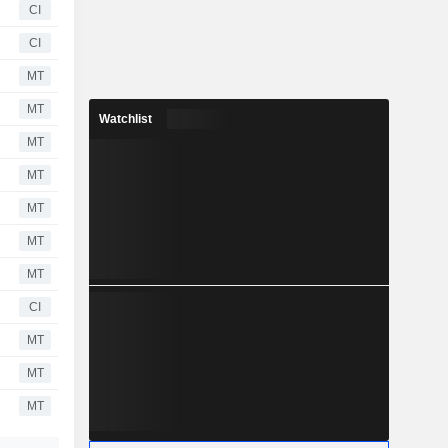
CI
CI
MT
MT
Watchlist
MT
MT
MT
MT
MT
CI
MT
MT
MT