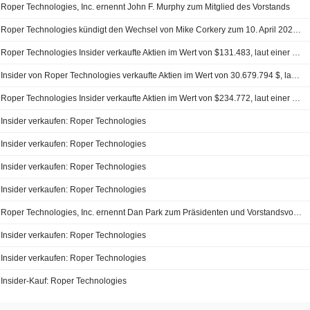
Roper Technologies, Inc. ernennt John F. Murphy zum Mitglied des Vorstands
Roper Technologies kündigt den Wechsel von Mike Corkery zum 10. April 2024 in eine Vollzeitposition als Operating Group Executive an
Roper Technologies Insider verkaufte Aktien im Wert von $131.483, laut einer aktuellen SEC Einreichung
Insider von Roper Technologies verkaufte Aktien im Wert von 30.679.794 $, laut einer aktuellen SEC Einreichung
Roper Technologies Insider verkaufte Aktien im Wert von $234.772, laut einer aktuellen SEC Einreichung
Insider verkaufen: Roper Technologies
Insider verkaufen: Roper Technologies
Insider verkaufen: Roper Technologies
Insider verkaufen: Roper Technologies
Roper Technologies, Inc. ernennt Dan Park zum Präsidenten und Vorstandsvorsitzenden von CBORD/Horizon Software
Insider verkaufen: Roper Technologies
Insider verkaufen: Roper Technologies
Insider-Kauf: Roper Technologies