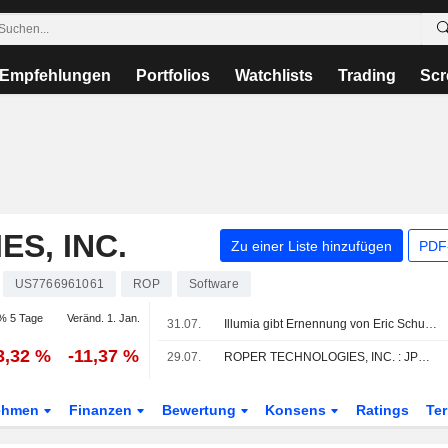
Empfehlungen
Portfolios
Watchlists
Trading
Scr
S, INC.
Zu einer Liste hinzufügen
PDF-
US7766961061
ROP
Software
% 5 Tage
Veränd. 1. Jan.
31.07.
Illumia gibt Ernennung von Eric Schuster zum Chief Product Officer bekannt
3,32 %
-11,37 %
29.07.
ROPER TECHNOLOGIES, INC. : JPMorgan Chase bleibt ein Verkaufen-Rating
ehmen
Finanzen
Bewertung
Konsens
Ratings
Te