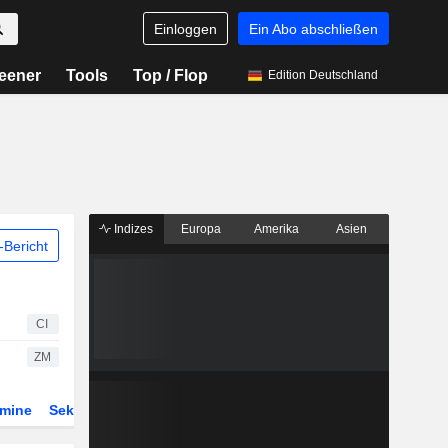
Einloggen
Ein Abo abschließen
eener
Tools
Top / Flop
Edition Deutschland
Indizes
Europa
Amerika
Asien
Bericht
CI
ZM
rmine
Sektor
Derivate
ETFs