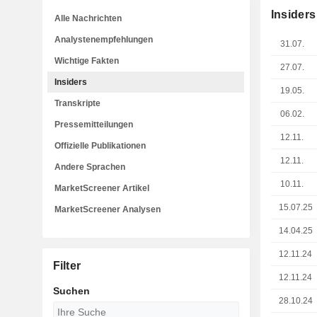
Insiders
Alle Nachrichten
Analystenempfehlungen
31.07.
Wichtige Fakten
27.07.
Insiders
19.05.
Transkripte
06.02.
Pressemitteilungen
12.11.
Offizielle Publikationen
12.11.
Andere Sprachen
10.11.
MarketScreener Artikel
15.07.25
MarketScreener Analysen
14.04.25
12.11.24
Filter
12.11.24
Suchen
28.10.24