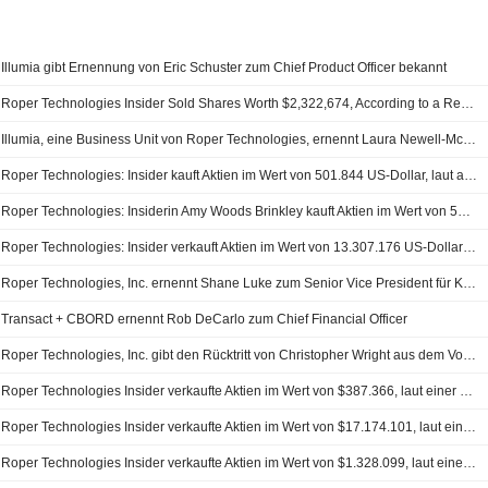
Illumia gibt Ernennung von Eric Schuster zum Chief Product Officer bekannt
Roper Technologies Insider Sold Shares Worth $2,322,674, According to a Recent SEC Filing
Illumia, eine Business Unit von Roper Technologies, ernennt Laura Newell-McLaughlin zum Chief Operating Officer
Roper Technologies: Insider kauft Aktien im Wert von 501.844 US-Dollar, laut aktueller SEC-Meldung
Roper Technologies: Insiderin Amy Woods Brinkley kauft Aktien im Wert von 540.856 US-Dollar
Roper Technologies: Insider verkauft Aktien im Wert von 13.307.176 US-Dollar laut aktueller SEC-Meldung
Roper Technologies, Inc. ernennt Shane Luke zum Senior Vice President für Künstliche Intelligenz
Transact + CBORD ernennt Rob DeCarlo zum Chief Financial Officer
Roper Technologies, Inc. gibt den Rücktritt von Christopher Wright aus dem Vorstand mit Wirkung zum 10. Juni 2025 bekannt
Roper Technologies Insider verkaufte Aktien im Wert von $387.366, laut einer aktuellen SEC Einreichung
Roper Technologies Insider verkaufte Aktien im Wert von $17.174.101, laut einer aktuellen SEC Einreichung
Roper Technologies Insider verkaufte Aktien im Wert von $1.328.099, laut einer aktuellen SEC Einreichung