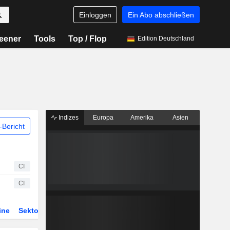
Einloggen
Ein Abo abschließen
eener
Tools
Top / Flop
Edition Deutschland
Indizes
Europa
Amerika
Asien
Bericht
CI
CI
ine
Sektor
Derivate