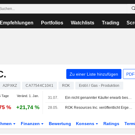
Empfehlungen
Portfolios
Watchlists
Trading
Scr
C.
Zu einer Liste hinzufügen
PDF-
A2PXKZ
CA77544C1041
ROK
Erdöl / Gas - Produktion
 Tage
Veränd. 1. Jan.
31.07.
Ein nicht genannter Käufer erwarb bestimmte nicht zum Kerngeschäft gehörende Vermögenswerte im Südosten von Saskatchewan von ROK Resources Inc. (TSXV:ROK) für 8 Mio. CAD.
,75 %
+21,74 %
28.05.
ROK Resources Inc. veröffentlicht Ergebniszahlen für das erste Quartal zum 31. März 2026
ehmen
Finanzen
Bewertung
Konsens
Ratings
Term