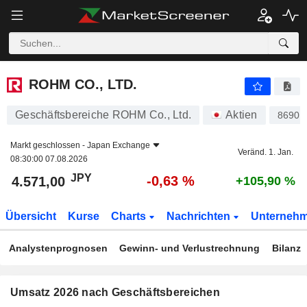
ROHM CO., LTD.
4.571,00
¥
-0,63 %
ROHM CO., LTD.
Geschäftsbereiche ROHM Co., Ltd.
Aktien
86908
Markt geschlossen -
Japan Exchange
Veränd. 1. Jan.
08:30:00 07.08.2026
JPY
-0,63 %
4.571,00
+105,90 %
Übersicht
Kurse
Charts
Nachrichten
Unterneh
Analystenprognosen
Gewinn- und Verlustrechnung
Bilanz
Umsatz 2026 nach Geschäftsbereichen