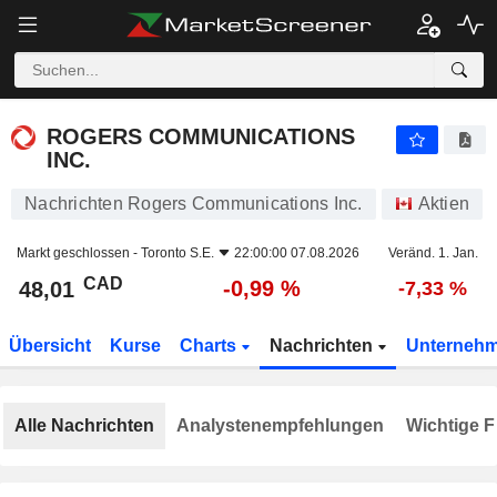
ROGERS COMMUNICATIONS INC.
48,01
$
-0,99 %
ROGERS COMMUNICATIONS
INC.
Nachrichten Rogers Communications Inc.
Aktien
Markt geschlossen -
Toronto S.E.
22:00:00 07.08.2026
Veränd. 1. Jan.
CAD
-0,99 %
48,01
-7,33 %
Übersicht
Kurse
Charts
Nachrichten
Unterneh
Alle Nachrichten
Analystenempfehlungen
Wichtige F