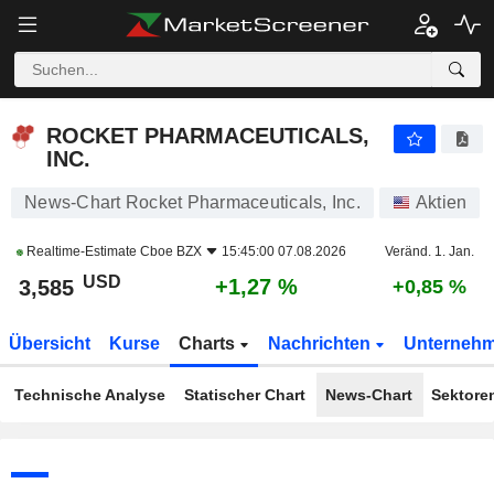
ROCKET PHARMACEUTICALS, INC.
3,585
$
+1,27 %
ROCKET PHARMACEUTICALS,
INC.
News-Chart Rocket Pharmaceuticals, Inc.
Aktien
Realtime-Estimate
Cboe BZX
15:45:00 07.08.2026
Veränd. 1. Jan.
USD
+1,27 %
3,585
+0,85 %
Übersicht
Kurse
Charts
Nachrichten
Unterneh
Technische Analyse
Statischer Chart
News-Chart
Sektore