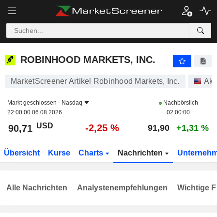
ROBINHOOD MARKETS, INC.
90,71
$
-2,25 %
ROBINHOOD MARKETS, INC.
MarketScreener Artikel Robinhood Markets, Inc.
Akt
Markt geschlossen -
Nasdaq
Nachbörslich
22:00:00 06.08.2026
02:00:00
USD
-2,25 %
90,71
91,90
+1,31 %
Übersicht
Kurse
Charts
Nachrichten
Unterneh
Alle Nachrichten
Analystenempfehlungen
Wichtige F