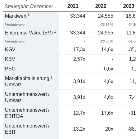
2021
2022
2023
Steuerjahr: Dezember
1
Marktwert
33.344
24.555
18.62
Veränderung
-
-26,36 %
-24,16
1
Enterprise Value (EV)
33.344
24.555
11.87
Veränderung
-
-26,36 %
-51,64
KGV
17,3x
14,6x
35,5
KBV
2,57x
-
1,22
PEG
-
-0,6x
-0,6
Marktkapitalisierung /
3,91x
4,6x
11,7
Umsatz
Unternehmenswert /
3,91x
4,6x
7,49
Umsatz
Unternehmenswert /
12,7x
17,6x
-319
EBITDA
Unternehmenswert /
13,2x
20x
-88,7
EBIT