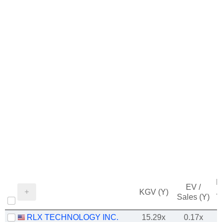
M
EV /
KGV (Y)
/
Sales (Y)
RLX TECHNOLOGY INC.
15.29x
0.17x