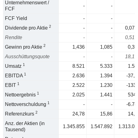
Unternehmenswert /
-
-
FCF
FCF Yield
-
-
2
Dividende pro Aktie
-
-
0,072
Rendite
-
-
0,51 
2
Gewinn pro Aktie
1,436
1,085
0,39
Ausschüttungsquote
-
-
18,1 
1
Umsatz
8.521
5.333
1.58
1
EBITDA
2.636
1.394
-37,2
1
EBIT
2.522
1.230
-133,
1
Nettoergebnis
2.025
1.441
534,
1
Nettoverschuldung
-
-
-6.74
2
Referenzkurs
24,78
15,86
14,1
Anz. der Aktien (in
1.345.855
1.547.892
1.313.07
Tausend)