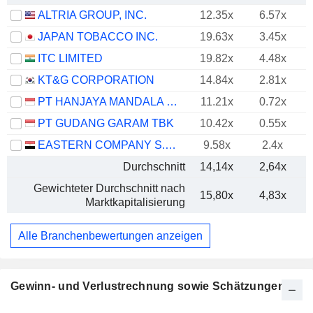
ALTRIA GROUP, INC.
12.35x
6.57x
JAPAN TOBACCO INC.
19.63x
3.45x
ITC LIMITED
19.82x
4.48x
KT&G CORPORATION
14.84x
2.81x
PT HANJAYA MANDALA SAMPOERNA TBK
11.21x
0.72x
PT GUDANG GARAM TBK
10.42x
0.55x
EASTERN COMPANY S.A.E
9.58x
2.4x
Durchschnitt
14,14x
2,64x
Gewichteter Durchschnitt nach
15,80x
4,83x
Marktkapitalisierung
Alle Branchenbewertungen anzeigen
Gewinn- und Verlustrechnung sowie Schätzungen