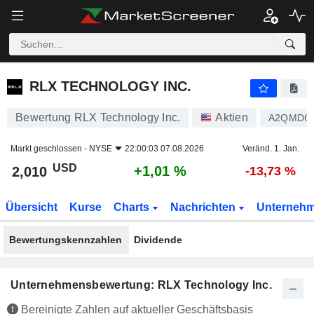
RLX TECHNOLOGY INC.
2,010
$
+1,01 %
RLX TECHNOLOGY INC.
Bewertung RLX Technology Inc.
Aktien
A2QMDC
Markt geschlossen -
NYSE
22:00:03 07.08.2026
Veränd. 1. Jan.
USD
+1,01 %
2,010
-13,73 %
Übersicht
Kurse
Charts
Nachrichten
Unterneh
Bewertungskennzahlen
Dividende
Unternehmensbewertung: RLX Technology Inc.
Bereinigte Zahlen auf aktueller Geschäftsbasis