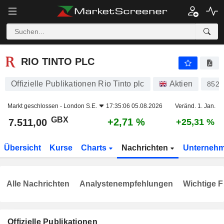
RIO TINTO PLC
7.511,00
p
+2,71 %
RIO TINTO PLC
Offizielle Publikationen Rio Tinto plc
Aktien
8521
Markt geschlossen -
London S.E.
17:35:06 05.08.2026
Veränd. 1. Jan.
GBX
+2,71 %
7.511,00
+25,31 %
Übersicht
Kurse
Charts
Nachrichten
Unterneh
Alle Nachrichten
Analystenempfehlungen
Wichtige F
Offizielle Publikationen