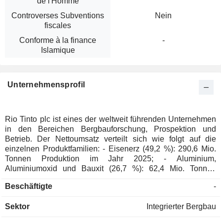
de l'Homme
Controverses Subventions
Nein
fiscales
Conforme à la finance
-
Islamique
Unternehmensprofil
Rio Tinto plc ist eines der weltweit führenden Unternehmen
in den Bereichen Bergbauforschung, Prospektion und
Betrieb. Der Nettoumsatz verteilt sich wie folgt auf die
einzelnen Produktfamilien: - Eisenerz (49,2 %): 290,6 Mio.
Tonnen Produktion im Jahr 2025; - Aluminium,
Aluminiumoxid und Bauxit (26,7 %): 62,4 Mio. Tonnen
Bauxit, 7,6 Mio. Tonnen Aluminiumoxid und 3,4 Mio. Tonnen
Beschäftigte
-
Aluminium produziert; - Kupfer (11,6 %): 883 Kt produziert; -
Industriemineralien (4,1 %): Titandioxidpigmente (975 kt
Sektor
Integrierter Bergbau
produziert), Borate (502 kt produziert) und Salze (4,8 Mio. t
produziert); - Gold (3,3 %): 464.000 Unzen produziert; -