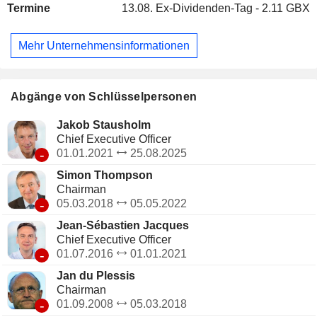
Termine
13.08.
Ex-Dividenden-Tag - 2.11 GBX
Lithium (1,6 %): 57 Kt produziert; - Diamanten (0,6 %): 4,4
Millionen Karat produziert; - Sonstige (2,9 %): Uran, Silber,
Zink und Molybdän. Der Nettoumsatz verteilt sich
Mehr Unternehmensinformationen
geografisch wie folgt: Vereinigtes Königreich (0,2 %),
Europa (5,8 %), China (57,3 %), Japan (5,7 %), Asien (6,9
%), Vereinigte Staaten (16,7 %), Kanada (3 %), Australien
(1,6 %) und Sonstige (2,8 %).
Abgänge von Schlüsselpersonen
Jakob Stausholm
Chief Executive Officer
-
01.01.2021
25.08.2025
Simon Thompson
Chairman
-
05.03.2018
05.05.2022
Jean-Sébastien Jacques
Chief Executive Officer
-
01.07.2016
01.01.2021
Jan du Plessis
Chairman
-
01.09.2008
05.03.2018