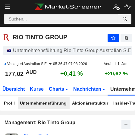
RIO TINTO GROUP
177,02
$
+0,41 %
RIO TINTO GROUP
Unternehmensführung Rio Tinto Group Australian S.E.
Verzögert
Australian S.E.
05:36:47 07.08.2026
Veränd. 1. Jan.
AUD
+0,41 %
177,02
+20,62 %
Übersicht
Kurse
Charts
Nachrichten
Unterneh
Profil
Unternehmensführung
Aktionärsstruktur
Insider-Tr
Management: Rio Tinto Group
Besetzte