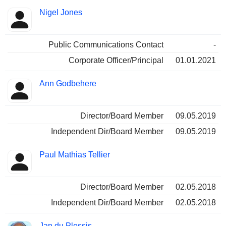
Besetzte
Nigel Jones
Insider
Positionen
Public Communications Contact
-
Corporate Officer/Principal
01.01.2021
Ann Godbehere
Director/Board Member
09.05.2019
Independent Dir/Board Member
09.05.2019
Paul Mathias Tellier
Director/Board Member
02.05.2018
Independent Dir/Board Member
02.05.2018
Jan du Plessis