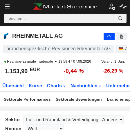
RHEINMETALL AG
1.153,90
€
-0,44 %
RHEINMETALL AG
branchenspezifische Revisionen Rheinmetall AG
Ak
Realtime-Estimate
Tradegate
13:59:47 07.08.2026
Veränd. 1. Jan.
EUR
-0,44 %
1.153,90
-26,29 %
Übersicht
Kurse
Charts
Nachrichten
Unterneh
Sektorale Performances
Sektorale Bewertungen
branchensp
Sektor:
Region: