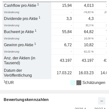
1
Cashflow pro Aktie
15,94
4,013
1
Veränderung
-
-74,83 %
299
1
Dividende pro Aktie
3,3
4,3
Veränderung
-
30,3 %
32
1
Buchwert je Aktie
55,84
64,82
7
Veränderung
-
16,09 %
10
1
Gewinn pro Aktie
6,72
10,82
1
Veränderung
-
61,01 %
11
Anz. der Aktien (in
43.197
43.197
43
Tausend)
Datum der
17.03.22
16.03.23
14.0
Veröffentlichung
1
EUR
Schätzungen
Bewertungskennzahlen