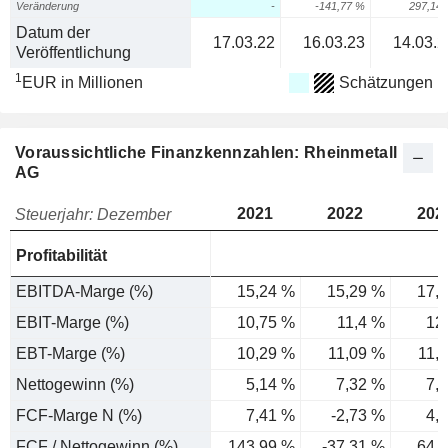
Veränderung
-
-141,77 %
297,14
Datum der
17.03.22
16.03.23
14.03.2
Veröffentlichung
1
EUR in Millionen
Schätzungen
Voraussichtliche Finanzkennzahlen: Rheinmetall
AG
2021
2022
202
Steuerjahr: Dezember
Profitabilität
EBITDA-Marge (%)
15,24 %
15,29 %
17,
EBIT-Marge (%)
10,75 %
11,4 %
12
EBT-Marge (%)
10,29 %
11,09 %
11,
Nettogewinn (%)
5,14 %
7,32 %
7,
FCF-Marge N (%)
7,41 %
-2,73 %
4,
FCF / Nettogewinn (%)
143,99 %
-37,31 %
64,