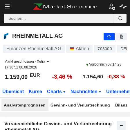
RHEINMETALL AG
1.159,00
€
-3,46 %
RHEINMETALL AG
Finanzen Rheinmetall AG
Aktien
703000
DE0
Markt geschlossen -
Xetra
Vorbörslich
07:14:28
17:38:52 06.08.2026
EUR
-3,46 %
1.159,00
1.154,60
-0,38 %
Übersicht
Kurse
Charts
Nachrichten
Unterneh
Analystenprognosen
Gewinn- und Verlustrechnung
Bilanz
Voraussichtliche Gewinn- und Verlustrechnung:
Rheinmetall AG