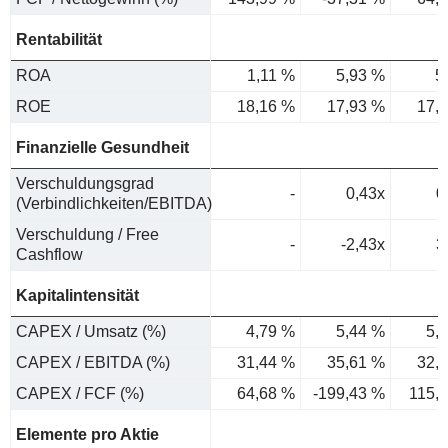
Rentabilität
ROA
1,11 %
5,93 %
5
ROE
18,16 %
17,93 %
17,
Finanzielle Gesundheit
Verschuldungsgrad
-
0,43x
0
(Verbindlichkeiten/EBITDA)
Verschuldung / Free
-
-2,43x
3
Cashflow
Kapitalintensität
CAPEX / Umsatz (%)
4,79 %
5,44 %
5,
CAPEX / EBITDA (%)
31,44 %
35,61 %
32,
CAPEX / FCF (%)
64,68 %
-199,43 %
115,
Elemente pro Aktie