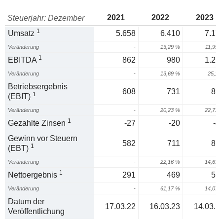
2021
2022
2023
Steuerjahr: Dezember
1
Umsatz
5.658
6.410
7.17
Veränderung
-
13,29 %
11,95
1
EBITDA
862
980
1.22
Veränderung
-
13,69 %
25,1
Betriebsergebnis
608
731
89
1
(EBIT)
Veränderung
-
20,23 %
22,71
1
Gezahlte Zinsen
-27
-20
-8
Gewinn vor Steuern
582
711
81
1
(EBT)
Veränderung
-
22,16 %
14,63
1
Nettoergebnis
291
469
53
Veränderung
-
61,17 %
14,07
Datum der
17.03.22
16.03.23
14.03.2
Veröffentlichung