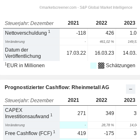
2021
2022
2023
Steuerjahr: Dezember
1
Nettoverschuldung
-118
426
1.06
Veränderung
-
461,02 %
149,53
Datum der
17.03.22
16.03.23
14.03.2
Veröffentlichung
1
EUR in Millionen
Schätzungen
Prognostizierter Cashflow: Rheinmetall AG
2021
2022
2023
Steuerjahr: Dezember
CAPEX
271
349
39
1
Investitionsaufwand
Veränderung
-
28,78 %
14,04
1
Free Cashflow (FCF)
419
-175
34