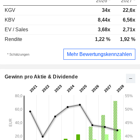
2026 *
2027 *
KGV
34x
22,6x
KBV
8,44x
6,56x
EV / Sales
3,68x
2,71x
Rendite
1,22 %
1,92 %
Mehr Bewertungskennzahlen
* Schätzungen
Gewinn pro Aktie & Dividende