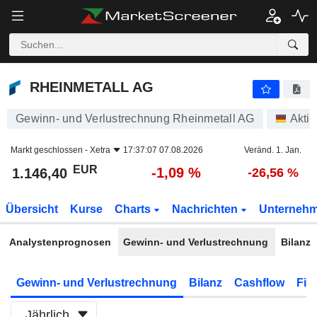
RHEINMETALL AG
1.146,40
€
-1,09 %
RHEINMETALL AG
Gewinn- und Verlustrechnung Rheinmetall AG
Akti
Markt geschlossen -
Xetra
17:37:07 07.08.2026
Veränd. 1. Jan.
EUR
-1,09 %
1.146,40
-26,56 %
Übersicht
Kurse
Charts
Nachrichten
Unterneh
Analystenprognosen
Gewinn- und Verlustrechnung
Bilanz
Gewinn- und Verlustrechnung
Bilanz
Cashflow
Fin
Jährlich