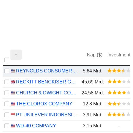
Kap.($)
Investment
REYNOLDS CONSUMER PRODUCTS INC.
5,64 Mrd.
RECKITT BENCKISER GROUP PLC
45,69 Mrd.
CHURCH & DWIGHT CO., INC.
24,58 Mrd.
THE CLOROX COMPANY
12,8 Mrd.
PT UNILEVER INDONESIA TBK
3,91 Mrd.
WD-40 COMPANY
3,15 Mrd.
-