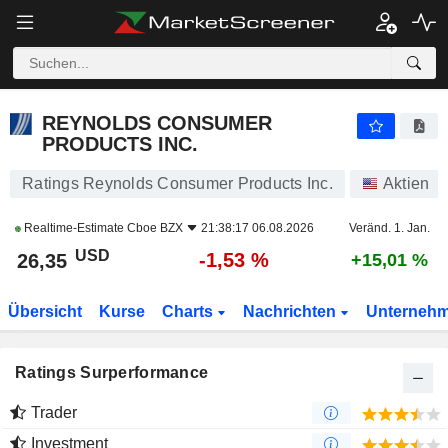
REYNOLDS CONSUMER PRODUCTS INC.
26,35
$
-1,53 %
REYNOLDS CONSUMER
PRODUCTS INC.
Ratings Reynolds Consumer Products Inc.
Aktien
Realtime-Estimate
Cboe BZX
21:38:17 06.08.2026
Veränd. 1. Jan.
USD
-1,53 %
26,35
+15,01 %
Übersicht
Kurse
Charts
Nachrichten
Unterneh
Ratings Surperformance
Trader
Investment