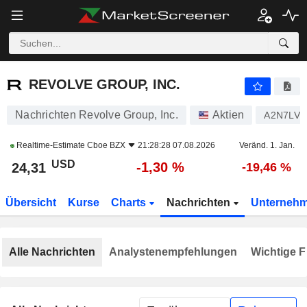
REVOLVE GROUP, INC.
24,31
$
-1,30 %
REVOLVE GROUP, INC.
Nachrichten Revolve Group, Inc.
Aktien
A2N7LV
Realtime-Estimate
Cboe BZX
21:28:28 07.08.2026
Veränd. 1. Jan.
USD
-1,30 %
24,31
-19,46 %
Übersicht
Kurse
Charts
Nachrichten
Unterneh
Alle Nachrichten
Analystenempfehlungen
Wichtige F