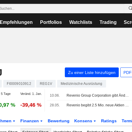
Empfehlungen
Portfolios
Watchlists
Trading
Scr
J
Zu einer Liste hinzufügen
PDF-
FI0009010912
REG1V
Medizinische Ausrüstung
 5 Tage
Veränd. 1. Jan.
10.06.
Revenio Group Corporation gibt Änderungen in Verwaltungsrat und Ausschüssen mit Wirkung zum 10. Juni 2026 bekannt
0,97 %
-39,46 %
28.05.
Revenio begibt 2.5 Mio. neue Aktien an die Verkäufer der LT International SAS
ehmen
Finanzen
Bewertung
Konsens
Ratings
Term