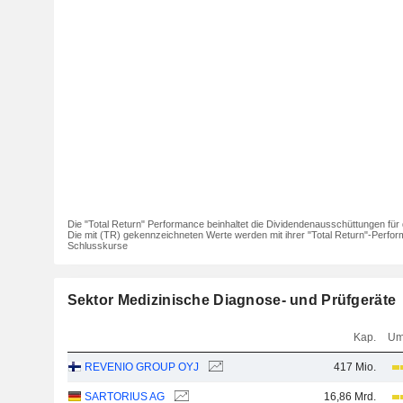
Die "Total Return" Performance beinhaltet die Dividendenausschüttungen für 
Die mit (TR) gekennzeichneten Werte werden mit ihrer "Total Return"-Perfor
Schlusskurse
Sektor Medizinische Diagnose- und Prüfgeräte
Kap.
Um
REVENIO GROUP OYJ
417 Mio.
SARTORIUS AG
16,86 Mrd.