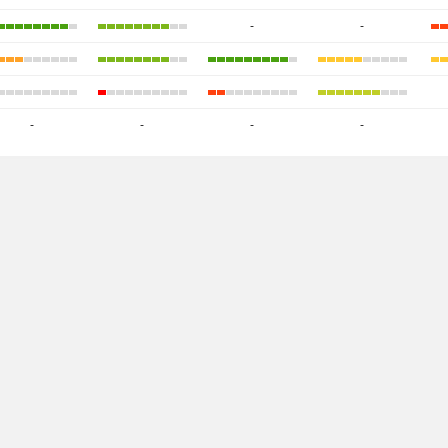
-
-
-
-
-
-