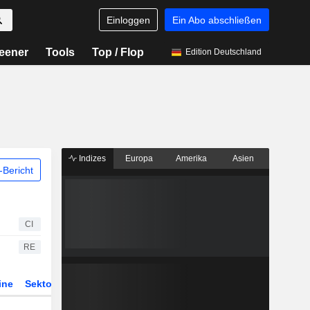
Einloggen
Ein Abo abschließen
eener
Tools
Top / Flop
Edition Deutschland
Indizes
Europa
Amerika
Asien
Bericht
CI
RE
ine
Sektor
Derivate
ETFs