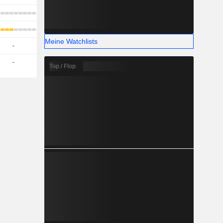
Meine Watchlists
-
-
Top / Flop