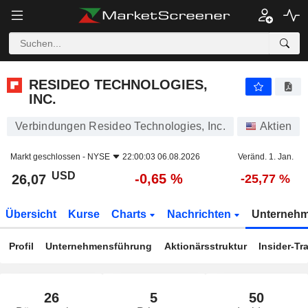
RESIDEO TECHNOLOGIES, INC.
26,07
$
-0,65 %
RESIDEO TECHNOLOGIES,
INC.
Verbindungen Resideo Technologies, Inc.
Aktien
Markt geschlossen -
NYSE
22:00:03 06.08.2026
Veränd. 1. Jan.
USD
-0,65 %
26,07
-25,77 %
Übersicht
Kurse
Charts
Nachrichten
Unterneh
Profil
Unternehmensführung
Aktionärsstruktur
Insider-Tr
26
5
50