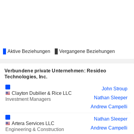
L3HARRIS TECHNOLOGIES, INC.
Roger Fradin
VERTIV HOLDINGS CO.
Roger Fradin
RUSH STREET INTERACTIVE,
Niccolo de Masi
INC.
SEAGATE TECHNOLOGY
Jay Geldmacher
HOLDINGS PLC
Aktive Beziehungen
Vergangene Beziehungen
JANUS INTERNATIONAL
Roger Fradin
GROUP, INC.
Jeannine Lane
Verbundene private Unternehmen: Resideo
Technologies, Inc.
Anselm Wong
IONQ, INC.
Niccolo de Masi
John Stroup
Clayton Dubilier & Rice LLC
Dean Acosta
Nathan Sleeper
Investment Managers
CRANE NXT, CO.
Andrew Campelli
John Stroup
INGRAM MICRO HOLDING
Sharon Wienbar
Nathan Sleeper
CORPORATION
Artera Services LLC
Andrew Campelli
Engineering & Construction