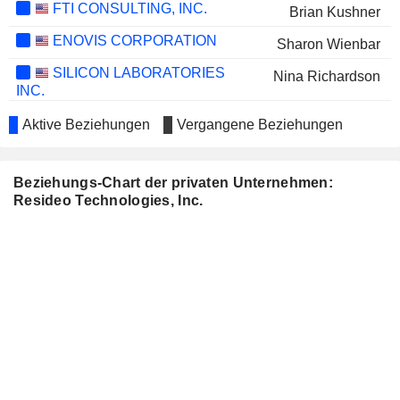
FTI CONSULTING, INC.
Brian Kushner
ENOVIS CORPORATION
Sharon Wienbar
SILICON LABORATORIES
Nina Richardson
INC.
ACUITY INC.
Sachin J. Sankpal
Aktive Beziehungen
Vergangene Beziehungen
BOX, INC.
Jack Lazar
TRILINC GLOBAL IMPACT
Beziehungs-Chart der privaten Unternehmen:
Cynthia Hostetler
FUND, LLC
Resideo Technologies, Inc.
GLOBALFOUNDRIES INC.
Jack Lazar
HYSTER-YALE, INC.
Dena McKee
EVERQUOTE, INC.
Paul Deninger
SENSATA TECHNOLOGIES
Andrew Teich
HOLDING PLC
ASTERA LABS, INC.
Jack Lazar
CUMULUS MEDIA INC.
Brian Kushner