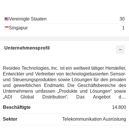
Vereinigte Staaten
30
Singapur
1
Unternehmensprofil
Resideo Technologies, Inc. ist ein weltweit tätiger Hersteller,
Entwickler und Vertreiber von technologiebasierten Sensor-
und Steuerungsprodukten sowie Lösungen für den privaten
und gewerblichen Endmarkt. Die Geschäftsbereiche des
Unternehmens umfassen „Produkte und Lösungen“ sowie
„ADI Global Distribution“. Das Angebot des
Geschäftsbereichs „Produkte und Lösungen“ umfasst
Beschäftigte
14.800
Temperatur- und Feuchtigkeitsregelung, Wasser- und
Luftlösungen, Produkte für die Sicherheit im Haushalt wie
Sektor
Telekommunikation Ausrüstung
Rauch- und Kohlenmonoxidmelder, Sicherheitsprodukte für
Privathaushalte und kleine Unternehmen, Videokameras,