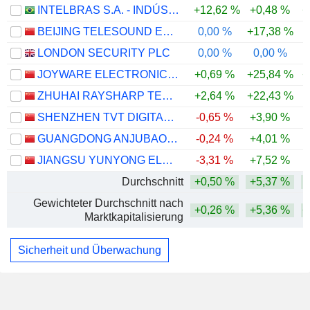
INTELBRAS S.A. - INDÚSTRIA DE TELECOMUNICAÇÃO ELETRÔNICA BRASILEIRA
+12,62 %
+0,48 %
+
BEIJING TELESOUND ELECTRONICS CO., LTD.
0,00 %
+17,38 %
-
LONDON SECURITY PLC
0,00 %
0,00 %
JOYWARE ELECTRONICS CO.,LTD
+0,69 %
+25,84 %
+
ZHUHAI RAYSHARP TECHNOLOGY CO.,LTD.
+2,64 %
+22,43 %
-
SHENZHEN TVT DIGITAL TECHNOLOGY CO., LTD.
-0,65 %
+3,90 %
GUANGDONG ANJUBAO DIGITAL TECHNOLOGY CO., LTD.
-0,24 %
+4,01 %
JIANGSU YUNYONG ELECTRONICS AND TECHNOLOGY CO.,LTD
-3,31 %
+7,52 %
Durchschnitt
+0,50 %
+5,37 %
Gewichteter Durchschnitt nach
+0,26 %
+5,36 %
+
Marktkapitalisierung
Sicherheit und Überwachung