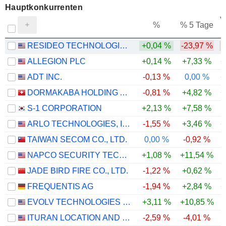
Hauptkonkurrenten
V
%
% 5 Tage
RESIDEO TECHNOLOGIES, INC.
+0,04 %
-23,97 %
-
ALLEGION PLC
+0,14 %
+7,33 %
+
ADT INC.
-0,13 %
0,00 %
+
DORMAKABA HOLDING AG
-0,81 %
+4,82 %
+
S-1 CORPORATION
+2,13 %
+7,58 %
ARLO TECHNOLOGIES, INC.
-1,55 %
+3,46 %
+
TAIWAN SECOM CO., LTD.
0,00 %
-0,92 %
NAPCO SECURITY TECHNOLOGIES, INC.
+1,08 %
+11,54 %
JADE BIRD FIRE CO., LTD.
-1,22 %
+0,62 %
FREQUENTIS AG
-1,94 %
+2,84 %
+
EVOLV TECHNOLOGIES HOLDINGS, INC.
+3,11 %
+10,85 %
ITURAN LOCATION AND CONTROL LTD.
-2,59 %
-4,01 %