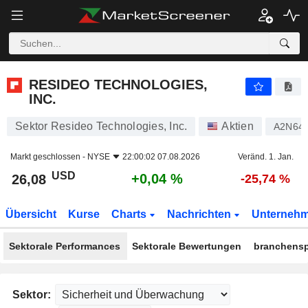
RESIDEO TECHNOLOGIES, INC.
26,08
$
+0,04 %
RESIDEO TECHNOLOGIES,
INC.
Sektor Resideo Technologies, Inc.
Aktien
A2N64
Markt geschlossen -
NYSE
22:00:02 07.08.2026
Veränd. 1. Jan.
USD
+0,04 %
26,08
-25,74 %
Übersicht
Kurse
Charts
Nachrichten
Unterneh
Sektorale Performances
Sektorale Bewertungen
branchensp
Sektor: