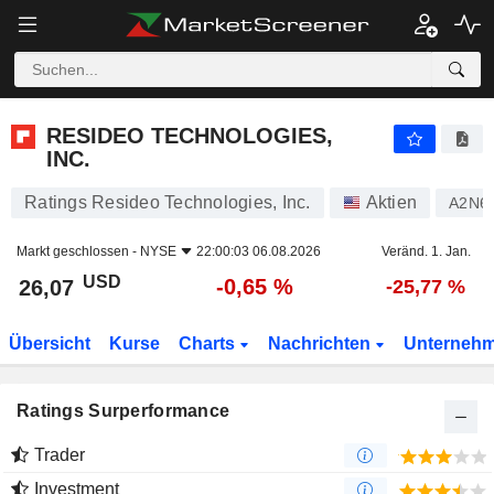
RESIDEO TECHNOLOGIES, INC.
26,07
$
-0,65 %
RESIDEO TECHNOLOGIES,
INC.
Ratings Resideo Technologies, Inc.
Aktien
A2N6
Markt geschlossen -
NYSE
22:00:03 06.08.2026
Veränd. 1. Jan.
USD
-0,65 %
26,07
-25,77 %
Übersicht
Kurse
Charts
Nachrichten
Unterneh
Ratings Surperformance
Trader
Investment