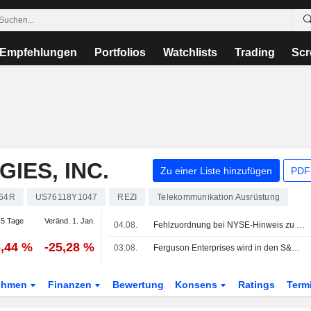
Empfehlungen
Portfolios
Watchlists
Trading
Scr
IES, INC.
Zu einer Liste hinzufügen
PDF-
64R
US76118Y1047
REZI
Telekommunikation Ausrüstung
5 Tage
Veränd. 1. Jan.
04.08.
Fehlzuordnung bei NYSE-Hinweis zu mehreren Unternehmen zurückgezogen
6,44 %
-25,28 %
03.08.
Ferguson Enterprises wird in den S&P 500 aufgenommen, ADI Global tritt dem S&P SmallCap 600 bei
ehmen
Finanzen
Bewertung
Konsens
Ratings
Term