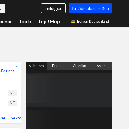
Einloggen
Ein Abo abschließen
eener
Tools
Top / Flop
Edition Deutschland
Indizes
Europa
Amerika
Asien
Bericht
RE
MT
ine
Sektor
Derivate
ETFs