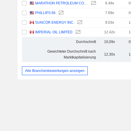
MARATHON PETROLEUM CORPORATION
6.49x
0
PHILLIPS 66
7.69x
0
SUNCOR ENERGY INC.
9.03x
1
IMPERIAL OIL LIMITED
12.42x
1
Durchschnitt
10,09x
0
Gewichteter Durchschnitt nach
12,30x
1
Marktkapitalisierung
Alle Branchenbewertungen anzeigen