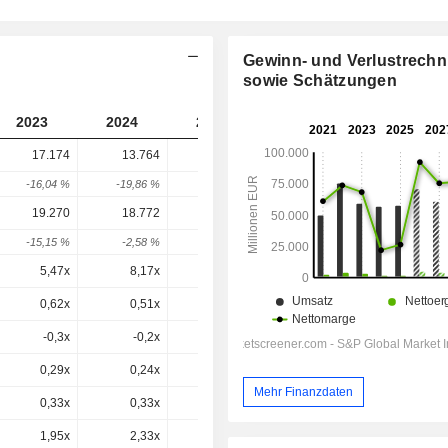
Gewinn- und Verlustrech
sowie Schätzungen
2023
2024
2025
2026
2027
17.174
13.764
17.638
27.576
-
-16,04 %
-19,86 %
28,15 %
56,34 %
-
19.270
18.772
23.515
30.445
30.147
-15,15 %
-2,58 %
25,27 %
29,47 %
-0,98 %
5,47x
8,17x
9,83x
5,88x
7,41x
0,62x
0,51x
0,72x
0,97x
0,89x
-0,3x
-0,2x
0,7x
0x
-0,4x
0,29x
0,24x
0,31x
0,39x
0,46x
Mehr Finanzdaten
0,33x
0,33x
0,41x
0,43x
0,5x
1,95x
2,33x
3,06x
3,04x
3,74x