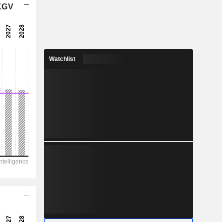
 KGV
5,91x
9,58x
10,4 %
Watchlist
1,244
4,92 %
3,43
36,3 %
57.570
7.635
5.019
3.355
2.062
25,28