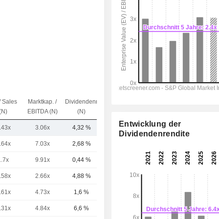
/ Sales
Marktkap. /
Dividendenrendite
Kap.($)
(N)
EBITDA (N)
(N)
Entwicklung der
.43x
3.06x
4,32 %
32 Mrd.
Dividendenrendite
.64x
7.03x
2,68 %
637 Mrd.
1.7x
9.91x
0,44 %
188 Mrd.
.58x
2.66x
4,88 %
108 Mrd.
.61x
4.73x
1,6 %
87,24 Mrd.
.31x
4.84x
6,6 %
85,92 Mrd.