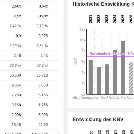
Historische Entwicklung
2,66x
3,64x
5x
4,07x
5,48x
13,5x
-35,9x
10,7x
7,38x
9,07x
7,42 %
-2,79 %
9,32 %
13,6 %
11 %
0,9
0,975
0,975
1,101
1,169
6,69 %
8,34 %
6,12 %
4,35 %
4,62 %
2,46
1,43
1,62
4,296
3,413
36,6 %
68,2 %
60,2 %
25,6 %
34,3 %
58.538
56.713
57.218
70.485
60.556
9.864
8.060
7.678
10.003
8.061
7.250
5.155
4.704
7.481
5.498
3.168
1.756
1.899
4.657
3.491
2.096
5.008
5.877
2.869
2.571
Entwicklung des KBV
13,45
11,69
15,92
25,28
25,28