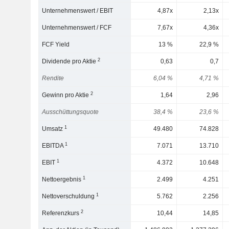
Unternehmenswert / EBIT
4,87x
2,13x
Unternehmenswert / FCF
7,67x
4,36x
FCF Yield
13 %
22,9 %
2
Dividende pro Aktie
0,63
0,7
Rendite
6,04 %
4,71 %
2
Gewinn pro Aktie
1,64
2,96
Ausschüttungsquote
38,4 %
23,6 %
1
Umsatz
49.480
74.828
1
EBITDA
7.071
13.710
1
EBIT
4.372
10.648
1
Nettoergebnis
2.499
4.251
1
Nettoverschuldung
5.762
2.256
2
Referenzkurs
10,44
14,85