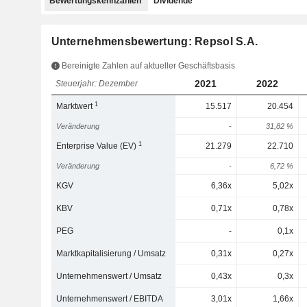
Bewertungskennzahlen
Dividende
Unternehmensbewertung: Repsol S.A.
Bereinigte Zahlen auf aktueller Geschäftsbasis
2021
2022
Steuerjahr: Dezember
1
Marktwert
15.517
20.454
Veränderung
-
31,82 %
1
Enterprise Value (EV)
21.279
22.710
Veränderung
-
6,72 %
KGV
6,36x
5,02x
KBV
0,71x
0,78x
PEG
-
0,1x
Marktkapitalisierung / Umsatz
0,31x
0,27x
Unternehmenswert / Umsatz
0,43x
0,3x
Unternehmenswert / EBITDA
3,01x
1,66x