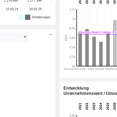
1.276.860
1.177.396
1.107.562
1.090.823
-
22.02.24
20.02.25
19.02.26
-
-
Schätzungen
Entwicklung
Unternehmenswert / Umsa