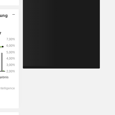
nung
2028
-
-
29.638
-1,69 %
7,37x
0,82x
14,5x
0,48x
0,51x
3,88x