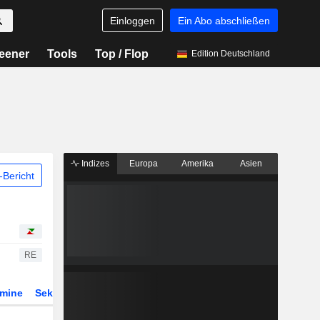
Einloggen
Ein Abo abschließen
eener
Tools
Top / Flop
Edition Deutschland
Indizes
Europa
Amerika
Asien
Bericht
RE
rmine
Sektor
Derivate
ETFs