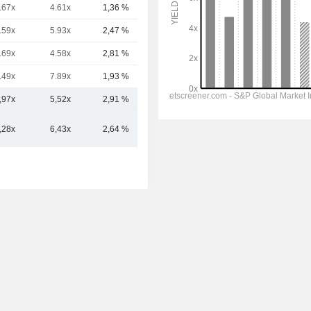
.67x
4.61x
1,36 %
84,04 Mrd.
.59x
5.93x
2,47 %
82,01 Mrd.
.69x
4.58x
2,81 %
71,71 Mrd.
.49x
7.89x
1,93 %
61,01 Mrd.
,97x
5,52x
2,91 %
143,69 Mrd.
,28x
6,43x
2,64 %