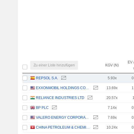
EV 
Zu einer Liste hinzufügen
KGV (N)
REPSOL S.A.
5.93x
0
EXXONMOBIL HOLDINGS CORPORATION
13.69x
1
RELIANCE INDUSTRIES LTD
20.57x
BP PLC
7.14x
0
VALERO ENERGY CORPORATION
7.69x
0
CHINA PETROLEUM & CHEMICAL CORPORATION
10.24x
0