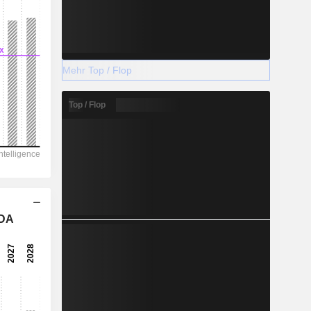
Mehr Top / Flop
Top / Flop
TDA