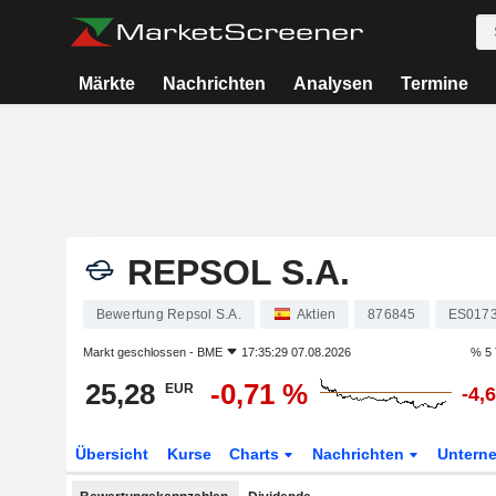
Märkte
Nachrichten
Analysen
Termine
REPSOL S.A.
Bewertung Repsol S.A.
Aktien
876845
ES017
Markt geschlossen -
BME
17:35:29 07.08.2026
% 5 
25,28
-0,71 %
EUR
-4,
Übersicht
Kurse
Charts
Nachrichten
Untern