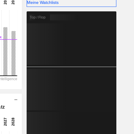
-
Meine Watchlists
-
Top / Flop
tz