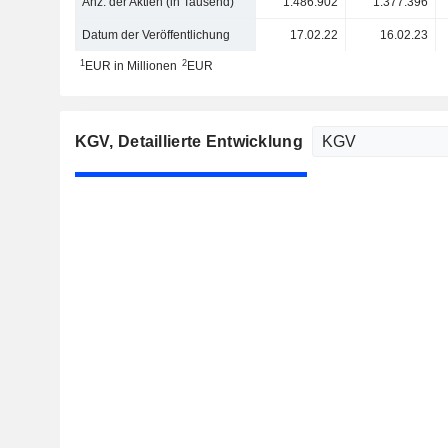
Anz. der Aktien (in Tausend)
1.486.902
1.377.396
Datum der Veröffentlichung
17.02.22
16.02.23
1
2
EUR in Millionen
EUR
KGV
, Detaillierte Entwicklung