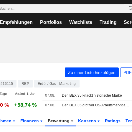
Empfehlungen
Portfolios
Watchlists
Trading
Scr
Zu einer Liste hinzufügen
PDF-
3516115
REP
Erdöl / Gas - Marketing
Tage
Veränd. 1. Jan.
07.08.
Der IBEX 35 knackt historische Marke
60 %
+58,74 %
07.08.
Der IBEX 35 gibt vor US-Arbeitsmarktdaten nach, auf Wochensicht aber im Plus
ehmen
Finanzen
Bewertung
Konsens
Ratings
Te