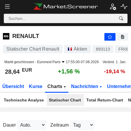
RENAULT
28,64
€
+1,56 %
RENAULT
Statischer Chart Renault
Aktien
893113
FR000
Markt geschlossen -
Euronext Paris
17:55:00 07.08.2026
Veränd. 1. Jan.
EUR
+1,56 %
28,64
-19,14 %
Übersicht
Kurse
Charts
Nachrichten
Unterneh
Technische Analyse
Statischer Chart
Total Return-Chart
N
Dauer
Zeitraum