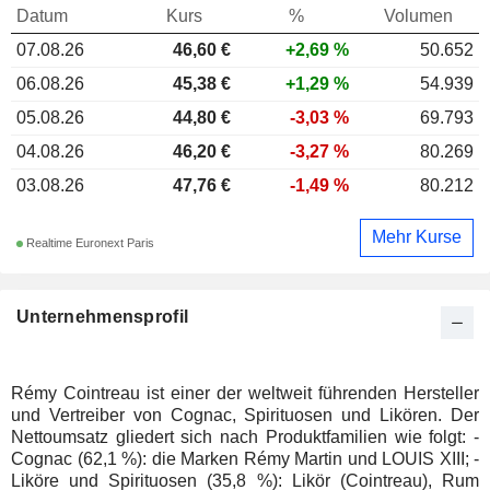
Datum
Kurs
%
Volumen
07.08.26
46,60 €
+2,69 %
50.652
06.08.26
45,38 €
+1,29 %
54.939
05.08.26
44,80 €
-3,03 %
69.793
04.08.26
46,20 €
-3,27 %
80.269
03.08.26
47,76 €
-1,49 %
80.212
Mehr Kurse
Realtime Euronext Paris
Unternehmensprofil
Rémy Cointreau ist einer der weltweit führenden Hersteller
und Vertreiber von Cognac, Spirituosen und Likören. Der
Nettoumsatz gliedert sich nach Produktfamilien wie folgt: -
Cognac (62,1 %): die Marken Rémy Martin und LOUIS XIII; -
Liköre und Spirituosen (35,8 %): Likör (Cointreau), Rum