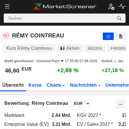
RÉMY COINTREAU
46,60
€
+2,69 %
RÉMY COINTREAU
Kurs Rémy Cointreau
Aktien
883206
FR00001
Markt geschlossen -
Euronext Paris
17:55:00 07.08.2026
Veränd. 1. Jan.
EUR
+2,69 %
46,60
+27,18 %
Übersicht
Kurse
Charts
Nachrichten
Unterneh
Bewertung: Rémy Cointreau
Marktwert
2,44 Mrd.
KGV 2027 *
27
Enterprise Value (EV)
3,11 Mrd.
EV / Sales 2027 *
3,23