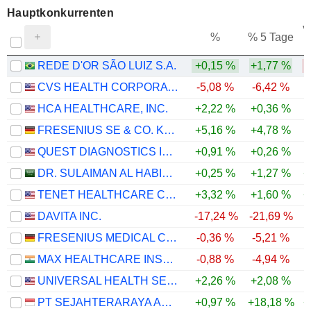
Hauptkonkurrenten
V
%
% 5 Tage
REDE D'OR SÃO LUIZ S.A.
+0,15 %
+1,77 %
CVS HEALTH CORPORATION
-5,08 %
-6,42 %
HCA HEALTHCARE, INC.
+2,22 %
+0,36 %
FRESENIUS SE & CO. KGAA
+5,16 %
+4,78 %
QUEST DIAGNOSTICS INCORPORATED
+0,91 %
+0,26 %
DR. SULAIMAN AL HABIB MEDICAL SERVICES GROUP COMPANY
+0,25 %
+1,27 %
+
TENET HEALTHCARE CORPORATION
+3,32 %
+1,60 %
+
DAVITA INC.
-17,24 %
-21,69 %
-
FRESENIUS MEDICAL CARE AG
-0,36 %
-5,21 %
MAX HEALTHCARE INSTITUTE LIMITED
-0,88 %
-4,94 %
UNIVERSAL HEALTH SERVICES, INC.
+2,26 %
+2,08 %
PT SEJAHTERARAYA ANUGRAHJAYA TBK
+0,97 %
+18,18 %
+