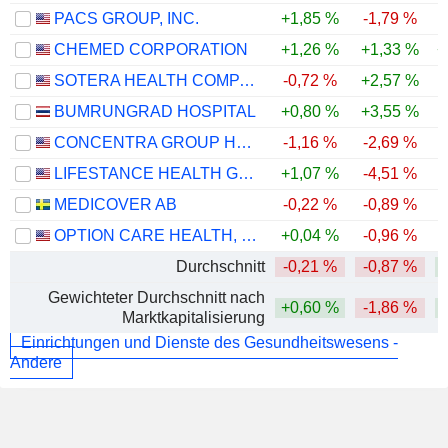
PACS GROUP, INC.
+1,85 %
-1,79 %
CHEMED CORPORATION
+1,26 %
+1,33 %
+
SOTERA HEALTH COMPANY
-0,72 %
+2,57 %
BUMRUNGRAD HOSPITAL
+0,80 %
+3,55 %
CONCENTRA GROUP HOLDINGS PARENT, INC.
-1,16 %
-2,69 %
LIFESTANCE HEALTH GROUP, INC.
+1,07 %
-4,51 %
MEDICOVER AB
-0,22 %
-0,89 %
OPTION CARE HEALTH, INC.
+0,04 %
-0,96 %
Durchschnitt
-0,21 %
-0,87 %
Gewichteter Durchschnitt nach
+0,60 %
-1,86 %
Marktkapitalisierung
Einrichtungen und Dienste des Gesundheitswesens -
Andere