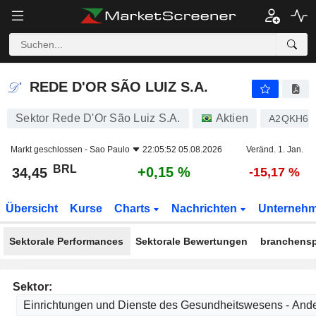
REDE D'OR SÃO LUIZ S.A.
34,45
R$
+0,15 %
REDE D'OR SÃO LUIZ S.A.
Sektor Rede D'Or São Luiz S.A.
Aktien
A2QKH6
Markt geschlossen -
Sao Paulo
22:05:52 05.08.2026
Veränd. 1. Jan.
BRL
+0,15 %
34,45
-15,17 %
Übersicht
Kurse
Charts
Nachrichten
Unterneh
Sektorale Performances
Sektorale Bewertungen
branchensp
Sektor: