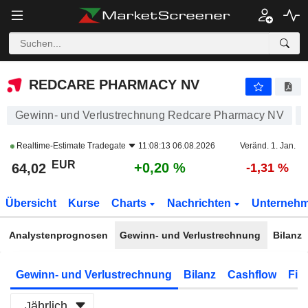
REDCARE PHARMACY NV
64,02
€
+0,20 %
REDCARE PHARMACY NV
Gewinn- und Verlustrechnung Redcare Pharmacy NV
Realtime-Estimate
Tradegate
11:08:13 06.08.2026
Veränd. 1. Jan.
EUR
+0,20 %
64,02
-1,31 %
Übersicht
Kurse
Charts
Nachrichten
Unterneh
Analystenprognosen
Gewinn- und Verlustrechnung
Bilanz
Gewinn- und Verlustrechnung
Bilanz
Cashflow
Fin
Jährlich