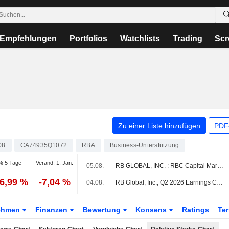
Empfehlungen
Portfolios
Watchlists
Trading
Scr
Zu einer Liste hinzufügen
PDF-
08
CA74935Q1072
RBA
Business-Unterstützung
% 5 Tage
Veränd. 1. Jan.
05.08.
RB GLOBAL, INC. : RBC Capital Markets bekräftigt seine Kaufempfehlung
16,99 %
-7,04 %
04.08.
RB Global, Inc., Q2 2026 Earnings Call, Aug 04, 2026
ehmen
Finanzen
Bewertung
Konsens
Ratings
Te