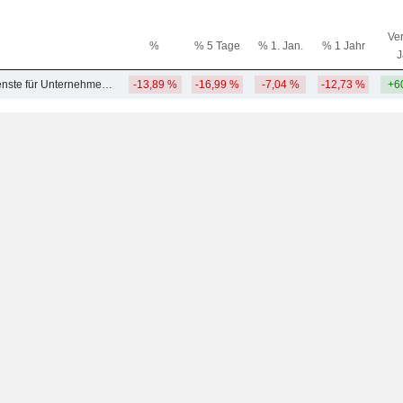
Ver
%
% 5 Tage
% 1. Jan.
% 1 Jahr
J
Unterstützungsdienste für Unternehmen - NEC
-13,89 %
-16,99 %
-7,04 %
-12,73 %
+6