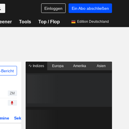
Einloggen
Ein Abo abschließen
eener
Tools
Top / Flop
Edition Deutschland
Indizes
Europa
Amerika
Asien
Bericht
ZM
rmine
Sektor
Derivate
ETFs