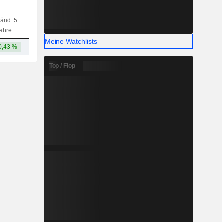
änd. 5
Kap.
KF
MF
LF
ahre
Meine Watchlists
0,43 %
17,71 Mrd.
Top / Flop