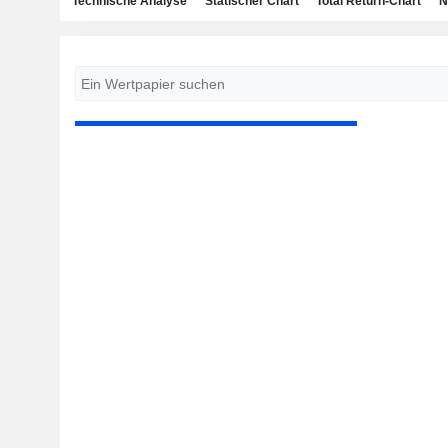
Technische Analyse
Statischer Chart
Total Return-Chart
N