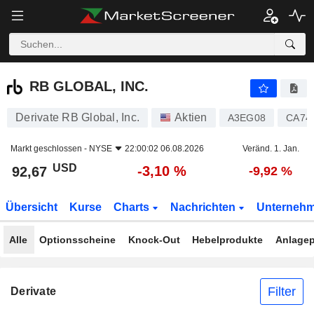
RB GLOBAL, INC.
92,67
$
-3,10 %
RB GLOBAL, INC.
Derivate RB Global, Inc.
Aktien
A3EG08
CA74
Markt geschlossen -
NYSE
22:00:02 06.08.2026
Veränd. 1. Jan.
USD
-3,10 %
92,67
-9,92 %
Übersicht
Kurse
Charts
Nachrichten
Unterneh
Alle
Optionsscheine
Knock-Out
Hebelprodukte
Anlagep
Filter
Derivate