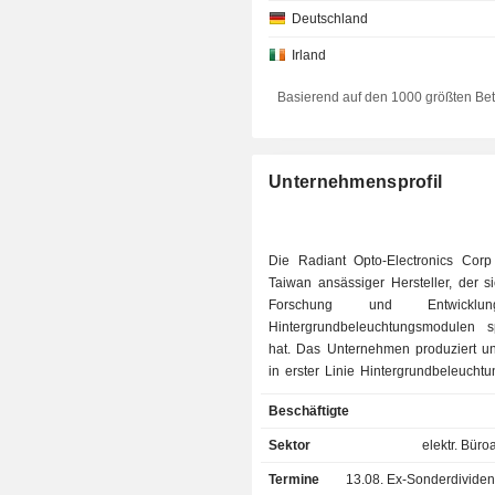
Deutschland
Irland
Basierend auf den 1000 größten Be
Unternehmensprofil
Die Radiant Opto-Electronics Corp 
Taiwan ansässiger Hersteller, der s
Forschung und Entwickl
Hintergrundbeleuchtungsmodulen spe
hat. Das Unternehmen produziert und
in erster Linie Hintergrundbeleucht
für Flüssigkristallanzeigen (L
Beschäftigte
Beleuchtungskomponenten und kon
sich dabei auf die Forschung und E
Sektor
elektr. Büro
von Hintergrundbeleuchtungsmo
Termine
13.08.
Ex-Sonderdividenden-Ta
Frontlichtpanels. Zu den Prod