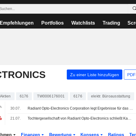
Empfehlungen
Portfolios
Watchlists
Trading
Scr
CTRONICS
Zu einer Liste hinzufügen
PDF-
Aktien
6176
TW0006176001
6176
elektr. Büroausstattung
n.
30.07.
Radiant Opto-Electronics Corporation legt Ergebnisse für das zweite Quartal und die ersten sechs Monate bis zum 30. Juni 2026 vor
%
21.07.
Tochtergesellschaft von Radiant Opto-Electronics schließt Kapitalherabsetzung gegen Barzahlung ab
ehmen
Finanzen
Bewertung
Konsens
Ratings
Te