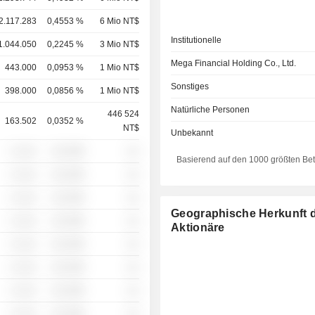
2.117.283
0,4553 %
6 Mio NT$
Institutionelle
1.044.050
0,2245 %
3 Mio NT$
Mega Financial Holding Co., Ltd.
443.000
0,0953 %
1 Mio NT$
Sonstiges
398.000
0,0856 %
1 Mio NT$
Natürliche Personen
446 524
163.502
0,0352 %
NT$
Unbekannt
░ ░░░
░░░░%
░░
Basierend auf den 1000 größten Be
░ ░░░
░░░░%
░░
░ ░░░
░░░░%
░░
Geographische Herkunft 
░ ░░░
░░░░%
░░
Aktionäre
░ ░░░
░░░░%
░░
░ ░░░
░░░░%
░░
░ ░░░
░░░░%
░░
░ ░░░
░░░░%
░░