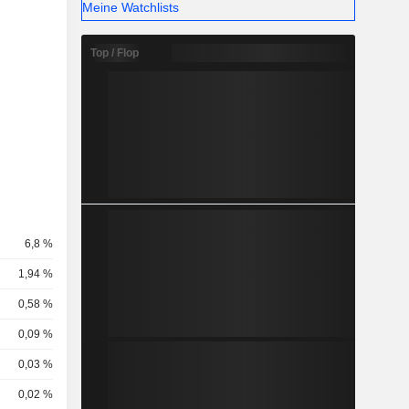
Meine Watchlists
Top / Flop
6,8 %
1,94 %
0,58 %
0,09 %
0,03 %
0,02 %