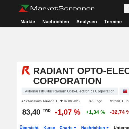
Märkte
Nachrichten
Analysen
Termine
RADIANT OPTO-ELE
CORPORATION
Aktionärsstruktur Radiant Opto-Electronics Corporation
Schlusskurs
Taiwan S.E.
07.08.2026
% 5 Tage
Veränd. 1. Ja
83,40
-1,07 %
TWD
+1,34 %
-32,74 
Übersicht
Kurse
Charts
Nachrichten
Untern