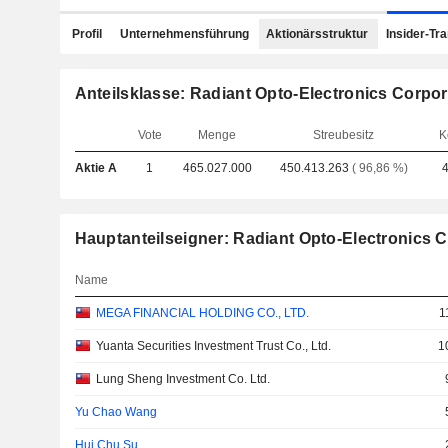
Profil
Unternehmensführung
Aktionärsstruktur
Insider-Tr
Anteilsklasse: Radiant Opto-Electronics Corpor
Vote
Menge
Streubesitz
K
Aktie A
1
465.027.000
450.413.263
( 96,86 %)
Hauptanteilseigner: Radiant Opto-Electronics 
Name
MEGA FINANCIAL HOLDING CO., LTD.
1
Yuanta Securities Investment Trust Co., Ltd.
1
Lung Sheng Investment Co. Ltd.
Yu Chao Wang
Hui Chu Su