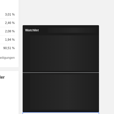
3,01 %
2,46 %
Watchlist
2,08 %
1,94 %
90,51 %
teiligungen
der