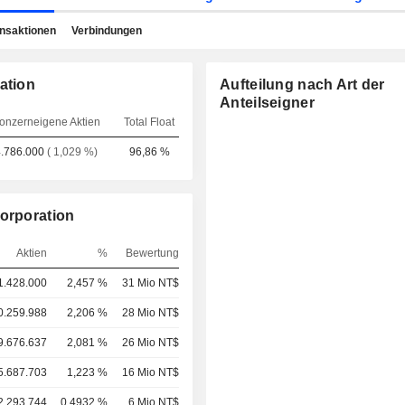
ansaktionen
Verbindungen
ation
Aufteilung nach Art der
Anteilseigner
onzerneigene Aktien
Total Float
4.786.000
( 1,029 %)
96,86 %
Corporation
Aktien
%
Bewertung
1.428.000
2,457 %
31 Mio NT$
0.259.988
2,206 %
28 Mio NT$
9.676.637
2,081 %
26 Mio NT$
5.687.703
1,223 %
16 Mio NT$
2.293.744
0,4932 %
6 Mio NT$