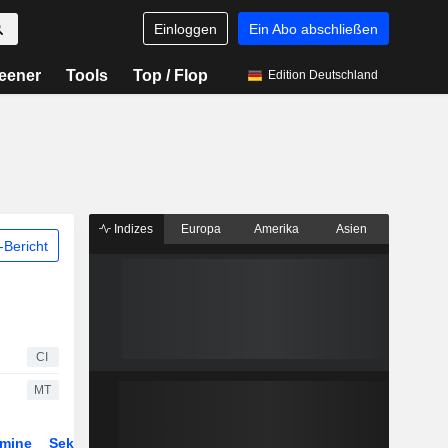
Einloggen
Ein Abo abschließen
eener
Tools
Top / Flop
Edition Deutschland
Indizes
Europa
Amerika
Asien
Bericht
CI
MT
rmine
Sektor
ETFs