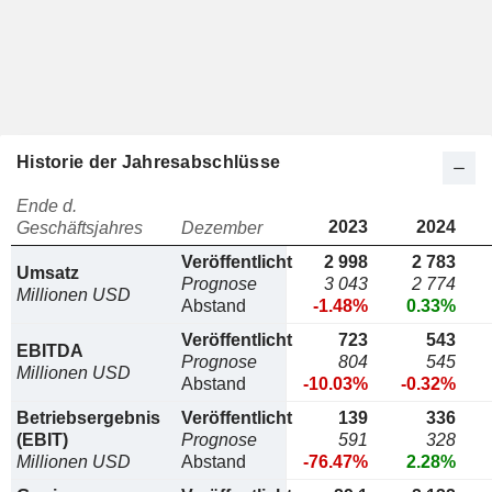
Historie der Jahresabschlüsse
Ende d.
2023
2024
Geschäftsjahres
Dezember
Veröffentlicht
2 998
2 783
Umsatz
Prognose
3 043
2 774
Millionen USD
Abstand
-1.48%
0.33%
Veröffentlicht
723
543
EBITDA
Prognose
804
545
Millionen USD
Abstand
-10.03%
-0.32%
Betriebsergebnis
Veröffentlicht
139
336
(EBIT)
Prognose
591
328
Millionen USD
Abstand
-76.47%
2.28%