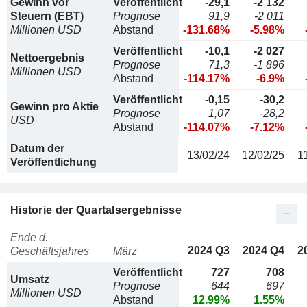
Gewinn vor
Veröffentlicht
-29,1
-2 132
Steuern (EBT)
Prognose
91,9
-2 011
Millionen USD
Abstand
-131.68%
-5.98%
Veröffentlicht
-10,1
-2 027
Nettoergebnis
Prognose
71,3
-1 896
Millionen USD
Abstand
-114.17%
-6.9%
Veröffentlicht
-0,15
-30,2
Gewinn pro Aktie
Prognose
1,07
-28,2
USD
Abstand
-114.07%
-7.12%
Datum der
13/02/24
12/02/25
1
Veröffentlichung
Historie der Quartalsergebnisse
Ende d.
2024 Q3
2024 Q4
2
Geschäftsjahres
März
Veröffentlicht
727
708
Umsatz
Prognose
644
697
Millionen USD
Abstand
12.99%
1.55%