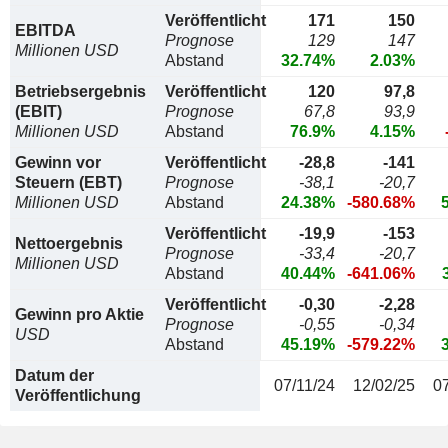
Veröffentlicht
171
150
EBITDA
Prognose
129
147
Millionen USD
Abstand
32.74%
2.03%
Betriebsergebnis
Veröffentlicht
120
97,8
(EBIT)
Prognose
67,8
93,9
Millionen USD
Abstand
76.9%
4.15%
Gewinn vor
Veröffentlicht
-28,8
-141
Steuern (EBT)
Prognose
-38,1
-20,7
Millionen USD
Abstand
24.38%
-580.68%
Veröffentlicht
-19,9
-153
Nettoergebnis
Prognose
-33,4
-20,7
Millionen USD
Abstand
40.44%
-641.06%
Veröffentlicht
-0,30
-2,28
Gewinn pro Aktie
Prognose
-0,55
-0,34
USD
Abstand
45.19%
-579.22%
Datum der
07/11/24
12/02/25
0
Veröffentlichung