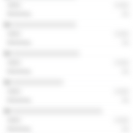
░ ░░░
░░
░░░░░░░░░░░░░░░░░░░░
░ ░░░
░░
░░░░░░░░░░░░░░░░░░░░░
░ ░░░
░░
░░░░░░░░░░░░░░░░
░ ░░░
░░
░░░░░░░░░░░░░░░░░░░░░░░░░░░░
░ ░░░
░░