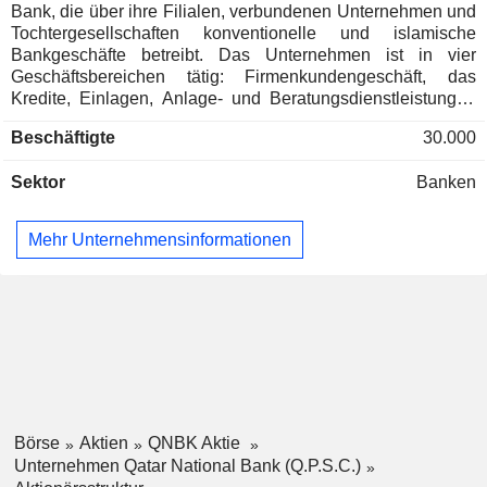
Bank, die über ihre Filialen, verbundenen Unternehmen und
Tochtergesellschaften konventionelle und islamische
Bankgeschäfte betreibt. Das Unternehmen ist in vier
Geschäftsbereichen tätig: Firmenkundengeschäft, das
Kredite, Einlagen, Anlage- und Beratungsdienstleistungen
sowie Finanzierungs- und Risikomanagementaktivitäten wie
Beschäftigte
30.000
Kreditaufnahme, Emission von Schuldverschreibungen,
Einsatz von Derivaten und Investitionen in liquide
Sektor
Banken
Vermögenswerte umfasst; Privatkundengeschäft, das
Kredite, Einlagen sowie Produkte und Dienstleistungen für
Privatkunden umfasst; Vermögensverwaltung, die Kredite,
Mehr Unternehmensinformationen
Einlagen, Vermögenswerte, Makler- und
Verwahrungsdienstleistungen umfasst; sowie das
internationale Bankgeschäft, das Kredite, Einlagen sowie
Produkte und Dienstleistungen für Firmen- und
Privatkunden im Rahmen seiner internationalen Aktivitäten
umfasst. Zu den Tochtergesellschaften zählen unter
anderem die QNB International Holdings Limited, die QNB
Property France, die QNB Capital LLC und die Qatar
National Bank Syria S.A.E.
Börse
Aktien
QNBK Aktie
Unternehmen Qatar National Bank (Q.P.S.C.)