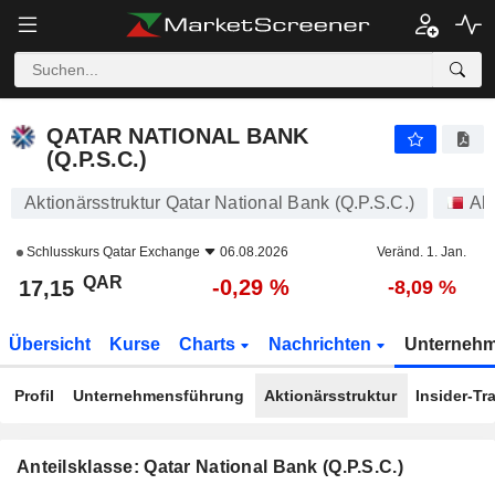
QATAR NATIONAL BANK (Q.P.S.C.)
17,15
﷼
-0,29 %
QATAR NATIONAL BANK
(Q.P.S.C.)
Aktionärsstruktur Qatar National Bank (Q.P.S.C.)
Ak
Schlusskurs
Qatar Exchange
06.08.2026
Veränd. 1. Jan.
QAR
-0,29 %
17,15
-8,09 %
Übersicht
Kurse
Charts
Nachrichten
Unterneh
Profil
Unternehmensführung
Aktionärsstruktur
Insider-Tr
Anteilsklasse: Qatar National Bank (Q.P.S.C.)