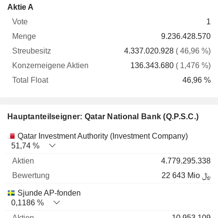
Konzerneigene
Total
Aktie A
Vote
Menge
Streubesitz
Aktien
Float
1
9.236.428.570
4.337.020.928
( 46,96 %)
136.343.680
( 1,476 %)
46,96 %
Hauptanteilseigner: Qatar National Bank (Q.P.S.C.)
Name
Aktien
%
Bewertung
Qatar Investment Authority (Investment Company)
51,74 %
4.779.295.338
22 643 Mio ﷼
Sjunde AP-fonden
0,1186 %
10.953.109