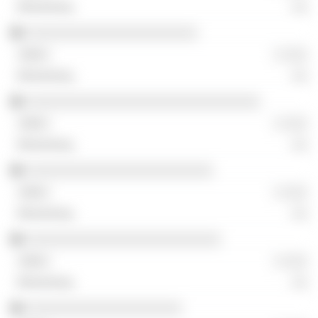
░░
░░░░░░░░░░░░░░░░░░░░░░
░ ░░░
░░
░░░░░░░░░░░░░░░░░░░░░░░░░░░░░░
░ ░░░
░░
░░░░░░░░░░░░░░░░░░░░░░░░
░ ░░░
░░
░░░░░░░░░░░░░░░░░░░░░░░░░
░ ░░░
░░
░░░░░░░░░░░░░░░░░░░░