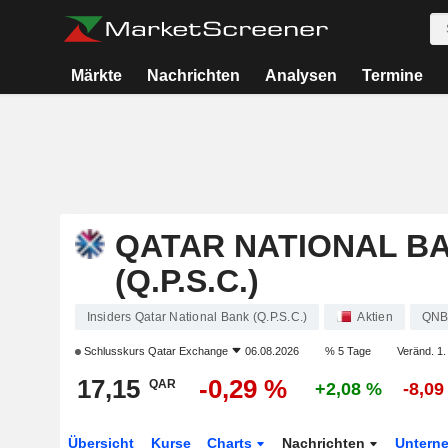
Märkte
Nachrichten
Analysen
Termine
QATAR NATIONAL B
(Q.P.S.C.)
Insiders Qatar National Bank (Q.P.S.C.)
Aktien
QNB
Schlusskurs
Qatar Exchange
06.08.2026
% 5 Tage
Veränd. 1.
17,15
-0,29 %
QAR
+2,08 %
-8,09
Übersicht
Kurse
Charts
Nachrichten
Untern