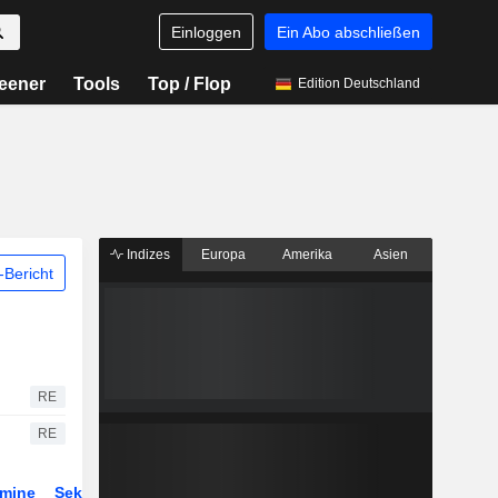
Einloggen
Ein Abo abschließen
eener
Tools
Top / Flop
Edition Deutschland
Indizes
Europa
Amerika
Asien
Bericht
RE
RE
rmine
Sektor
ETFs