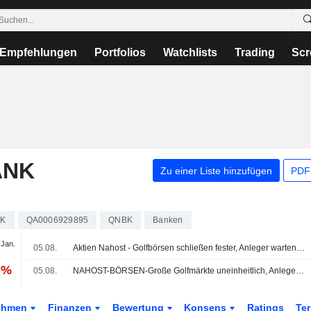
Empfehlungen
Portfolios
Watchlists
Trading
Scr
ANK
Zu einer Liste hinzufügen
PDF-
K
QA0006929895
QNBK
Banken
 Jan.
05.08.
Aktien Nahost - Golfbörsen schließen fester, Anleger warten auf Anzeichen für Fortschritte in US-Iran-Gesprächen
 %
05.08.
NAHOST-BÖRSEN-Große Golfmärkte uneinheitlich, Anleger warten auf Klarheit zu US-Iran-Gesprächen
ehmen
Finanzen
Bewertung
Konsens
Ratings
Te