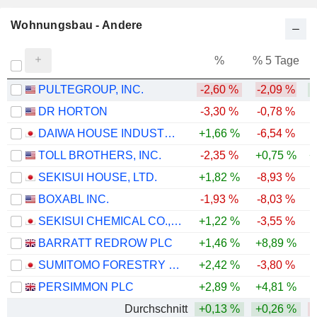
Wohnungsbau - Andere
%
% 5 Tage
%
PULTEGROUP, INC.
-2,60 %
-2,09 %
DR HORTON
-3,30 %
-0,78 %
DAIWA HOUSE INDUSTRY CO., LTD.
+1,66 %
-6,54 %
TOLL BROTHERS, INC.
-2,35 %
+0,75 %
+
SEKISUI HOUSE, LTD.
+1,82 %
-8,93 %
BOXABL INC.
-1,93 %
-8,03 %
-
SEKISUI CHEMICAL CO., LTD.
+1,22 %
-3,55 %
BARRATT REDROW PLC
+1,46 %
+8,89 %
-
SUMITOMO FORESTRY CO., LTD.
+2,42 %
-3,80 %
-
PERSIMMON PLC
+2,89 %
+4,81 %
Durchschnitt
+0,13 %
+0,26 %