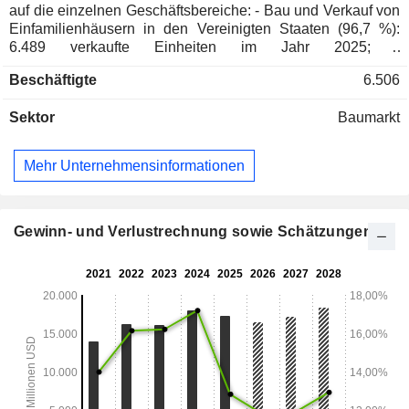
auf die einzelnen Geschäftsbereiche: - Bau und Verkauf von
Einfamilienhäusern in den Vereinigten Staaten (96,7 %):
6.489 verkaufte Einheiten im Jahr 2025; -
Finanzdienstleistungen (2,3 %); - Sonstiges (1 %):
Beschäftigte
6.506
hauptsächlich Grundstücksverkäufe. Der gesamte
Nettoumsatz wird in den Vereinigten Staaten erzielt.
Sektor
Baumarkt
Mehr Unternehmensinformationen
Gewinn- und Verlustrechnung sowie Schätzungen