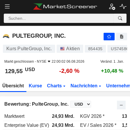
PULTEGROUP, INC.
129,55
$
-2,60 %
PULTEGROUP, INC.
Kurs PulteGroup, Inc.
Aktien
854435
US74586
Markt geschlossen -
NYSE
22:00:02 06.08.2026
Veränd. 1. Jan.
USD
-2,60 %
129,55
+10,48 %
Übersicht
Kurse
Charts
Nachrichten
Unterneh
Bewertung: PulteGroup, Inc.
Marktwert
24,93 Mrd.
KGV 2026 *
13,
Enterprise Value (EV)
24,93 Mrd.
EV / Sales 2026 *
1,5