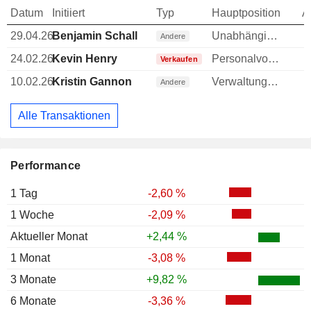
Datum
Initiiert
Typ
Hauptposition
A
29.04.26
Benjamin Schall
Unabhängiges Verwaltungsratsmitglied
Andere
24.02.26
Kevin Henry
Personalvorstand
Verkaufen
10.02.26
Kristin Gannon
Verwaltungsratsmitglied
Andere
Alle Transaktionen
Performance
1 Tag
-2,60 %
1 Woche
-2,09 %
Aktueller Monat
+2,44 %
1 Monat
-3,08 %
3 Monate
+9,82 %
6 Monate
-3,36 %