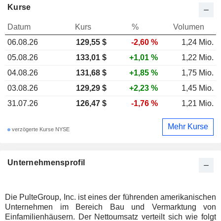
Kurse
Datum
Kurs
%
Volumen
06.08.26
129,55 $
-2,60 %
1,24 Mio.
05.08.26
133,01 $
+1,01 %
1,22 Mio.
04.08.26
131,68 $
+1,85 %
1,75 Mio.
03.08.26
129,29 $
+2,23 %
1,45 Mio.
31.07.26
126,47 $
-1,76 %
1,21 Mio.
Mehr Kurse
verzögerte Kurse NYSE
Unternehmensprofil
Die PulteGroup, Inc. ist eines der führenden amerikanischen
Unternehmen im Bereich Bau und Vermarktung von
Einfamilienhäusern. Der Nettoumsatz verteilt sich wie folgt