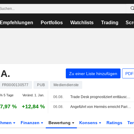
Empfehlungen
Portfolios
Watchlists
Trading
Scr
A.
Zu einer Liste hinzufügen
PDF-
FR0000130577
PUB
Mediendienste
% 5 Tage
Veränd. 1. Jan.
06.08.
Trade Desk prognostiziert enttäuschenden Quartalsumsatz - Aktie fällt
7,97 %
+12,84 %
06.08.
Angeführt von Hermès erreicht Paris neue, bislang unerreichte Höhen
ehmen
Finanzen
Bewertung
Konsens
Ratings
Te