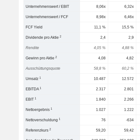
Unternehmenswert / EBIT
8,06x
6,32x
Unternehmenswert / FCF
8,98x
6,46x
FCF Yield
11,1 %
15,5 %
2
Dividende pro Aktie
2,4
2,9
Rendite
4,05 %
4,88 %
2
Gewinn pro Aktie
4,08
4,82
Ausschüttungsquote
58,8 %
60,2 %
1
Umsatz
10.487
12.572
1
EBITDA
2.317
2.801
1
EBIT
1.840
2.266
1
Nettoergebnis
1.027
1.222
1
Nettoverschuldung
76
-634
2
Referenzkurs
59,20
59,42