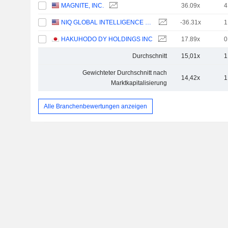
MAGNITE, INC.
36.09x
4
NIQ GLOBAL INTELLIGENCE PLC
-36.31x
1
HAKUHODO DY HOLDINGS INC
17.89x
0
Durchschnitt
15,01x
1
Gewichteter Durchschnitt nach
14,42x
1
Marktkapitalisierung
Alle Branchenbewertungen anzeigen