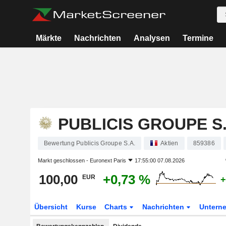
Märkte
Nachrichten
Analysen
Termine
PUBLICIS GROUPE S.
Bewertung Publicis Groupe S.A.
Aktien
859386
Markt geschlossen -
Euronext Paris
17:55:00 07.08.2026
100,00
+0,73 %
EUR
+
Übersicht
Kurse
Charts
Nachrichten
Untern