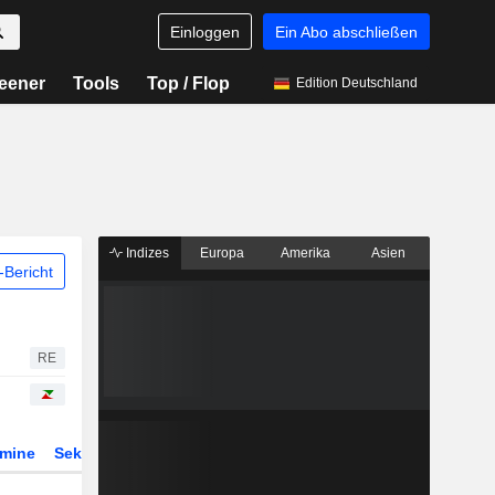
Einloggen
Ein Abo abschließen
eener
Tools
Top / Flop
Edition Deutschland
Indizes
Europa
Amerika
Asien
Bericht
RE
rmine
Sektor
Derivate
ETFs