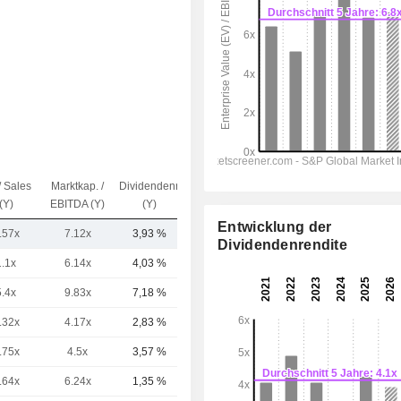
/ Sales
Marktkap. /
Dividendenrendite
Kap.($)
(Y)
EBITDA (Y)
(Y)
Entwicklung der
.57x
7.12x
3,93 %
28,87 Mrd.
Dividendenrendite
1.1x
6.14x
4,03 %
23,39 Mrd.
5.4x
9.83x
7,18 %
11 Mrd.
.32x
4.17x
2,83 %
6,02 Mrd.
.75x
4.5x
3,57 %
5,99 Mrd.
.64x
6.24x
1,35 %
4,82 Mrd.