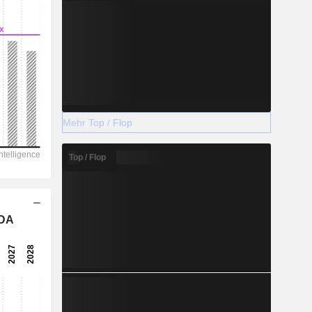
Mehr Top / Flop
Top / Flop
TDA