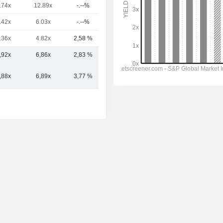
.74x
12.89x
-.--%
3,55 Mrd.
.42x
6.03x
-.--%
3,45 Mrd.
.36x
4.82x
2,58 %
2,83 Mrd.
,92x
6,86x
2,83 %
9,99 Mrd.
,88x
6,89x
3,77 %