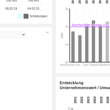
250.502
250.991
250.818
249.721
-
08.02.24
04.02.25
03.02.26
-
-
Schätzungen
Entwicklung
Unternehmenswert / Umsa