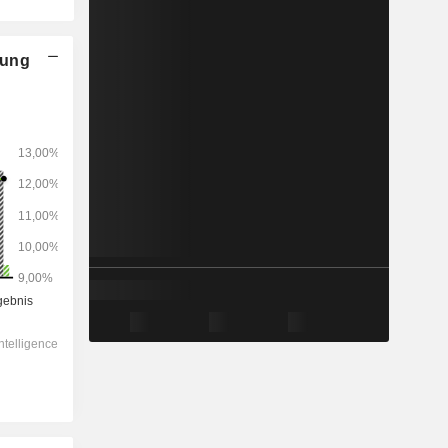
nung
2028
-
-
21.541
-5,14 %
12,3x
1,96x
1,96x
1,46x
1,26x
5,7x