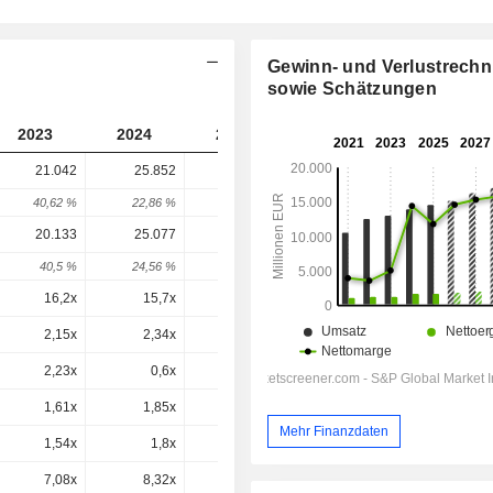
Gewinn- und Verlustrech
sowie Schätzungen
2023
2024
2025
2026
2027
21.042
25.852
22.228
24.972
-
40,62 %
22,86 %
-14,02 %
12,35 %
-
20.133
25.077
21.680
23.770
22.709
40,5 %
24,56 %
-13,55 %
9,64 %
-4,46 %
16,2x
15,7x
13,6x
14,3x
13,1x
2,15x
2,34x
2,14x
2,27x
2,11x
2,23x
0,6x
-29,69x
1,9x
1,42x
1,61x
1,85x
1,53x
1,65x
1,54x
Mehr Finanzdaten
1,54x
1,8x
1,49x
1,57x
1,4x
7,08x
8,32x
6,84x
7,12x
6,31x