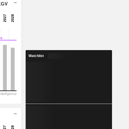
 KGV
6,72x
8,03x
12,5 %
4,453
4,45 %
8,136
Watchlist
54,7 %
17.067
3.782
3.208
2.075
-3.431
100,00