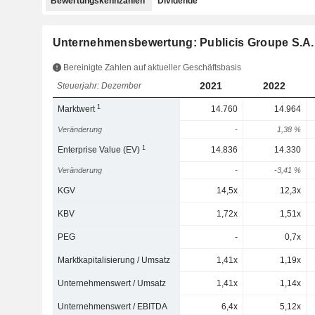
Bewertungskennzahlen
Dividende
Unternehmensbewertung: Publicis Groupe S.A.
Bereinigte Zahlen auf aktueller Geschäftsbasis
2021
2022
Steuerjahr: Dezember
1
Marktwert
14.760
14.964
Veränderung
-
1,38 %
1
Enterprise Value (EV)
14.836
14.330
Veränderung
-
-3,41 %
KGV
14,5x
12,3x
KBV
1,72x
1,51x
PEG
-
0,7x
Marktkapitalisierung / Umsatz
1,41x
1,19x
Unternehmenswert / Umsatz
1,41x
1,14x
Unternehmenswert / EBITDA
6,4x
5,12x