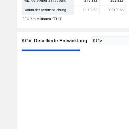
Anz. der Aktien (in Tausend)
249.332
251.832
Datum der Veröffentlichung
03.02.22
02.02.23
1
2
EUR in Millionen
EUR
KGV
, Detaillierte Entwicklung