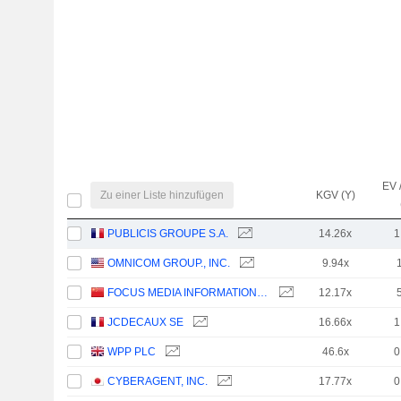
EV 
Zu einer Liste hinzufügen
KGV (Y)
PUBLICIS GROUPE S.A.
14.26x
1
OMNICOM GROUP., INC.
9.94x
FOCUS MEDIA INFORMATION TECHNOLOGY CO., LTD.
12.17x
JCDECAUX SE
16.66x
1
WPP PLC
46.6x
0
CYBERAGENT, INC.
17.77x
0