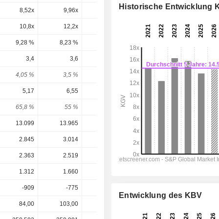
Historische Entwicklung
8,52x
9,96x
8,19x
8,47x
7,47x
10,8x
12,2x
8,05x
10,7x
9,17x
9,28 %
8,23 %
12,4 %
9,31 %
10,9 %
3,4
3,6
3,75
3,925
4,21
4,05 %
3,5 %
4,23 %
3,93 %
4,21 %
5,17
6,55
6,52
7,01
7,657
65,8 %
55 %
57,5 %
56 %
55 %
13.099
13.965
14.547
15.149
16.233
2.845
3.014
3.168
3.340
3.596
2.363
2.519
2.648
2.805
3.041
1.312
1.660
1.653
1.806
1.959
-909
-775
-548
-1.202
-2.263
Entwicklung des KBV
84,00
103,00
88,62
100,00
100,00