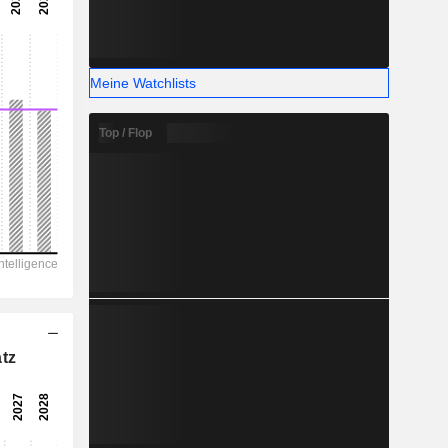
-
-
Meine Watchlists
Top / Flop
tz