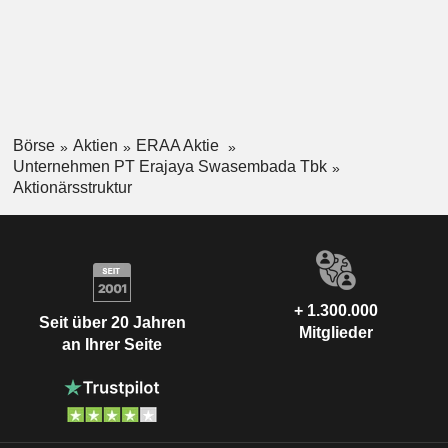
Geschäftsbereichen gehören Erajaya Digital, Erajaya Active
Lifestyle, Erajaya Beauty and Wellness und Erajaya Food
and Nourishment. Erajaya Digital konzentriert sich auf
Unterhaltungselektronik, Mobiltelefone, Laptops, Computer,
Operator Business und Gutscheine.
Börse
Aktien
ERAA Aktie
Unternehmen PT Erajaya Swasembada Tbk
Aktionärsstruktur
+ 1.300.000
Seit über 20 Jahren
Mitglieder
an Ihrer Seite