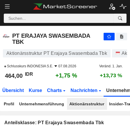
PT ERAJAYA SWASEMBADA TBK
464,00
Rp
+1,75 %
PT ERAJAYA SWASEMBADA
TBK
Aktionärsstruktur PT Erajaya Swasembada Tbk
Akt
Schlusskurs
INDONESIA S.E.
07.08.2026
Veränd. 1. Jan.
IDR
+1,75 %
464,00
+13,73 %
Übersicht
Kurse
Charts
Nachrichten
Unterneh
Profil
Unternehmensführung
Aktionärsstruktur
Insider-Tr
Anteilsklasse: PT Erajaya Swasembada Tbk