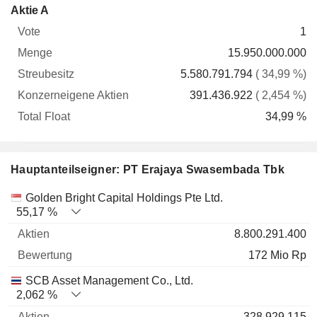
Konzerneigene
Total
Aktie A
Vote
Menge
Streubesitz
Aktien
Float
1
15.950.000.000
5.580.791.794
( 34,99 %)
391.436.922
( 2,454 %)
34,99 %
Hauptanteilseigner: PT Erajaya Swasembada Tbk
Name
Aktien
%
Bewertung
Golden Bright Capital Holdings Pte Ltd.
55,17 %
8.800.291.400
172 Mio Rp
SCB Asset Management Co., Ltd.
2,062 %
328.929.115