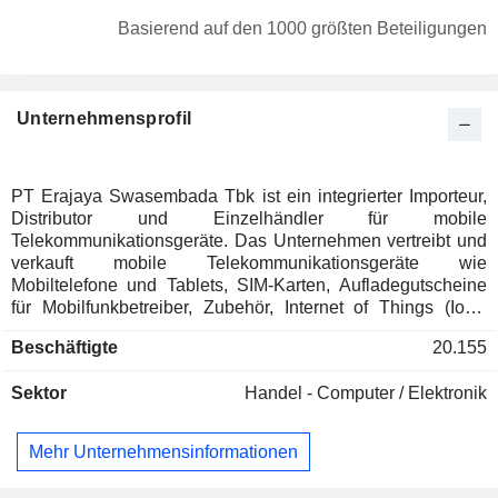
Basierend auf den 1000 größten Beteiligungen
Unternehmensprofil
PT Erajaya Swasembada Tbk ist ein integrierter Importeur,
Distributor und Einzelhändler für mobile
Telekommunikationsgeräte. Das Unternehmen vertreibt und
verkauft mobile Telekommunikationsgeräte wie
Mobiltelefone und Tablets, SIM-Karten, Aufladegutscheine
für Mobilfunkbetreiber, Zubehör, Internet of Things (IoT)-
Geräte und Google Play Card Gutscheine. Darüber hinaus
Beschäftigte
20.155
bietet das Unternehmen auch Mehrwertdienste an, wie z.B.
den Schutz von Mobiltelefonen durch TecProtec und den
Sektor
Handel - Computer / Elektronik
Leasing-Service für Mobiltelefone in Zusammenarbeit mit
glaubwürdigen Multi-Finanzunternehmen in Indonesien. Zu
seinen Segmenten gehören Mobiltelefone und Tablets,
Mehr Unternehmensinformationen
Betreiberprodukte, Computer und andere elektronische
Geräte sowie Zubehör und Sonstiges. Zu den vertikalen