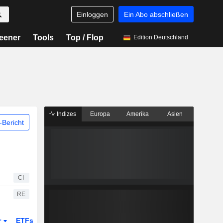
Einloggen
Ein Abo abschließen
eener
Tools
Top / Flop
Edition Deutschland
Indizes
Europa
Amerika
Asien
Bericht
CI
RE
r
ETFs