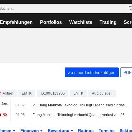
Empfehlungen
Portfolios
Watchlists
Trading
Scr
Zu einer Liste hinzufügen
PDF-
Aktien
EMTK
ID1000113905
EMTK
Audiovisuell
. Jan.
31.07.
PT Elang Mahkota Teknologi Tbk legt Ergebnisses für das Halbjahr bis zum 30. Juni 2026 vor
5 %
01.05.
Elang Mahkota Teknologi verbucht Quartalsverlust von 364,53 Milliarden Rupiah
ehmen
Finanzen
Bewertung
Ratings
Termine
Sekto