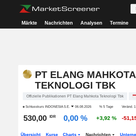
Märkte
Nachrichten
Analysen
Termine
PT ELANG MAHKOTA
TEKNOLOGI TBK
Offizielle Publikationen PT Elang Mahkota Teknologi Tbk
Schlusskurs
INDONESIA S.E.
06.08.2026
% 5 Tage
Veränd. 1
530,00
0,00 %
IDR
+3,92 %
-51,1
Übersicht
Kurse
Charts
Nachrichten
Untern