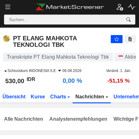
PT ELANG MAHKOTA TEKNOLOGI TBK
530,00
Rp
0,00 %
PT ELANG MAHKOTA
TEKNOLOGI TBK
Transkripte PT Elang Mahkota Teknologi Tbk
Aktien
Schlusskurs
INDONESIA S.E.
06.08.2026
Veränd. 1. Jan.
IDR
0,00 %
530,00
-51,15 %
Übersicht
Kurse
Charts
Nachrichten
Unterneh
Alle Nachrichten
Analystenempfehlungen
Wichtige F