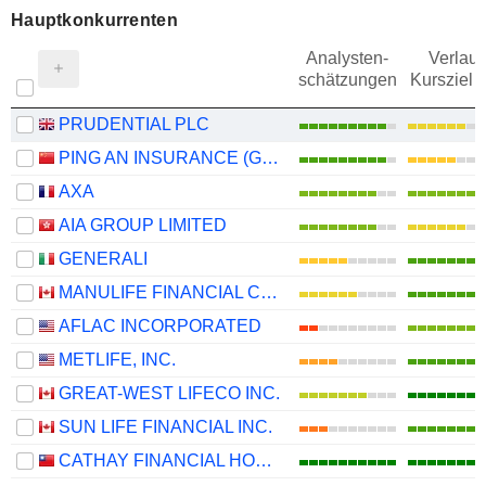
Hauptkonkurrenten
Analysten-
Verlauf
schätzungen
Kursziel 
PRUDENTIAL PLC
PING AN INSURANCE (GROUP) COMPANY OF CHINA, LTD.
AXA
AIA GROUP LIMITED
GENERALI
MANULIFE FINANCIAL CORPORATION
AFLAC INCORPORATED
METLIFE, INC.
GREAT-WEST LIFECO INC.
SUN LIFE FINANCIAL INC.
CATHAY FINANCIAL HOLDING CO., LTD.