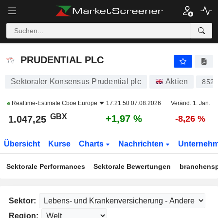
PRUDENTIAL PLC
1.047,25
p
+1,97 %
PRUDENTIAL PLC
Sektoraler Konsensus Prudential plc
Aktien
852
Realtime-Estimate
Cboe Europe
17:21:50 07.08.2026
Veränd. 1. Jan.
GBX
+1,97 %
1.047,25
-8,26 %
Übersicht
Kurse
Charts
Nachrichten
Unterneh
Sektorale Performances
Sektorale Bewertungen
branchensp
Sektor:
Region: