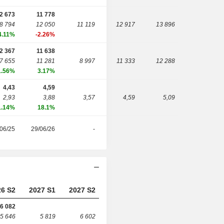
2 673
11 778
8 794
12 050
11 119
12 917
13 896
4.11%
-2.26%
2 367
11 638
7 655
11 281
8 997
11 333
12 288
1.56%
3.17%
4,43
4,59
2,93
3,88
3,57
4,59
5,09
1.14%
18.1%
06/25
29/06/26
-
26 S2
2027 S1
2027 S2
6 082
5 646
5 819
6 602