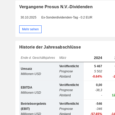
Vergangene Prosus N.V.-Dividenden
30.10.2025
Ex-Sonderdividenden-Tag - 0.2 EUR
Mehr sehen
Historie der Jahresabschlüsse
2024
Ende d. Geschäftsjahres
März
Veröffentlicht
5 467
Umsatz
Prognose
5 502
Millionen USD
Abstand
-0.64%
-
Veröffentlicht
0,00
EBITDA
Prognose
-38,3
Millionen USD
Abstand
-
1
Betriebsergebnis
Veröffentlicht
-546
(EBIT)
Prognose
-346
Millionen USD
Abstand
-57.65%
-1