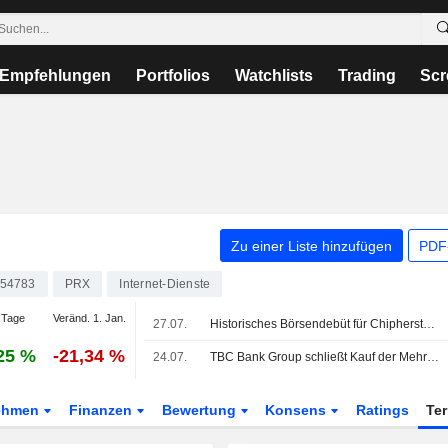
Empfehlungen
Portfolios
Watchlists
Trading
Scr
Zu einer Liste hinzufügen
PDF-
54783
PRX
Internet-Dienste
 Tage
Veränd. 1. Jan.
27.07.
Historisches Börsendebüt für Chiphersteller CXMT in China
25 %
-21,34 %
24.07.
TBC Bank Group schließt Kauf der Mehrheitsbeteiligung an OLX Uzbekistan ab
ehmen
Finanzen
Bewertung
Konsens
Ratings
Te