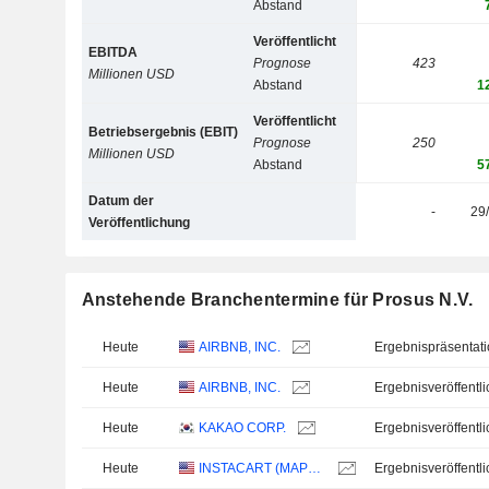
Abstand
Veröffentlicht
EBITDA
Prognose
423
Millionen USD
Abstand
1
Veröffentlicht
Betriebsergebnis (EBIT)
Prognose
250
Millionen USD
Abstand
5
Datum der
-
29
Veröffentlichung
Anstehende Branchentermine für Prosus N.V.
Heute
AIRBNB, INC.
Ergebnispräsentat
Heute
AIRBNB, INC.
Heute
KAKAO CORP.
Heute
INSTACART (MAPLEBEAR)