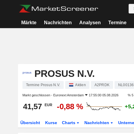
Märkte
Nachrichten
Analysen
Termine
PROSUS N.V.
Termine Prosus N.V.
Aktien
A2PRDK
NL00136
Markt geschlossen -
Euronext Amsterdam
17:55:00 05.08.2026
% 5
41,57
-0,88 %
EUR
+5,
Übersicht
Kurse
Charts
Nachrichten
Untern