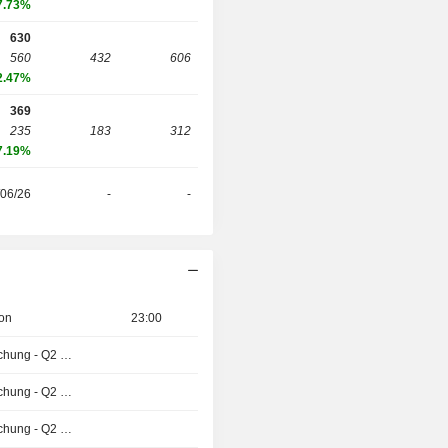
7.73%
630
560
432
606
2.47%
369
235
183
312
7.19%
/06/26
-
-
ion
23:00
Ergebnisveröffentlichung - Q2 2026
Ergebnisveröffentlichung - Q2 2026
Ergebnisveröffentlichung - Q2 2026