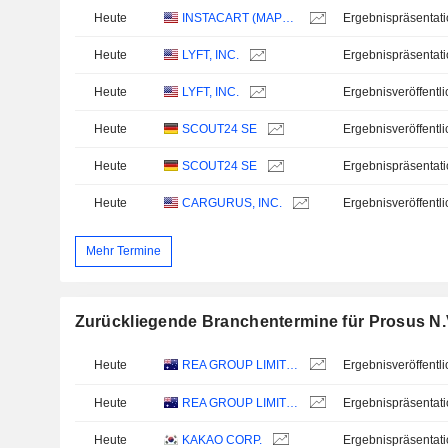
Heute
INSTACART (MAPLEBEAR)
Ergebnispräsentat
Heute
LYFT, INC.
Ergebnispräsentat
Heute
LYFT, INC.
Heute
SCOUT24 SE
Heute
SCOUT24 SE
Ergebnispräsentat
Heute
CARGURUS, INC.
Mehr Termine
Zurückliegende Branchentermine für Prosus N.
Heute
REA GROUP LIMITED
Heute
REA GROUP LIMITED
Ergebnispräsentat
Heute
KAKAO CORP.
Ergebnispräsentat