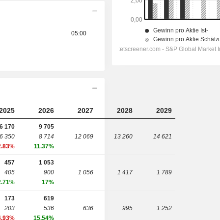
05:00
2025
2026
2027
2028
2029
6 170
9 705
6 350
8 714
12 069
13 260
14 621
2.83%
11.37%
457
1 053
405
900
1 056
1 417
1 789
2.71%
17%
173
619
203
536
636
995
1 252
4.93%
15.54%