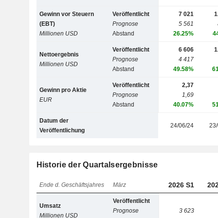
Gewinn vor Steuern
Veröffentlicht
7 021
1
(EBT)
Prognose
5 561
Millionen USD
Abstand
26.25%
4
Veröffentlicht
6 606
1
Nettoergebnis
Prognose
4 417
Millionen USD
Abstand
49.58%
6
Veröffentlicht
2,37
Gewinn pro Aktie
Prognose
1,69
EUR
Abstand
40.07%
5
Datum der
24/06/24
23/
Veröffentlichung
Historie der Quartalsergebnisse
2026 S1
20
Ende d. Geschäftsjahres
März
Veröffentlicht
Umsatz
Prognose
3 623
Millionen USD