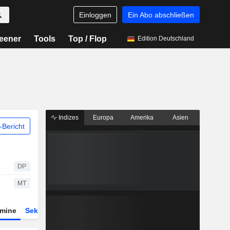
Einloggen
Ein Abo abschließen
eener
Tools
Top / Flop
Edition Deutschland
Indizes
Europa
Amerika
Asien
Bericht
DP
MT
rmine
Sektor
Derivate
ETFs